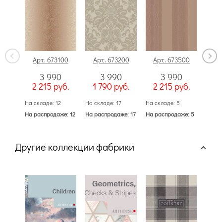
Арт. 673100
Арт. 673200
Арт. 673500
Ар
3 990
3 990
3 990
2 215
руб.
1 790
руб.
2 215
руб.
2 
На складе: 12
На складе: 17
На складе: 5
На ск
На распродаже: 12
На распродаже: 17
На распродаже: 5
На ра
Другие коллекции фабрики