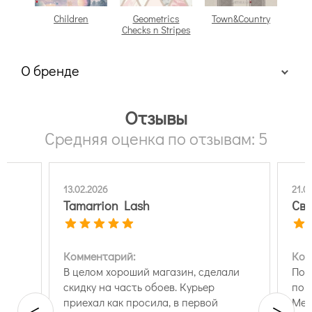
Children
Geometrics
Town&Country
Checks n Stripes
О бренде
Отзывы
Средняя оценка по отзывам: 5
www.oboi-ma.ru
13.02.2026
21.0
Tamarrion Lash
Св
Комментарий:
Ком
В целом хороший магазин, сделали
Пок
скидку на часть обоев. Курьер
пон
е
приехал как просила, в первой
Мен
<
>