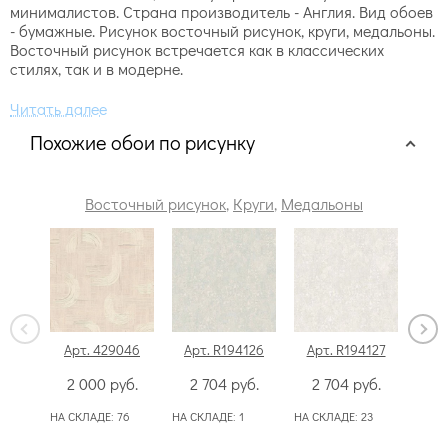
минималистов. Страна производитель - Англия. Вид обоев
- бумажные. Рисунок восточный рисунок, круги, медальоны.
Восточный рисунок встречается как в классических
стилях, так и в модерне.
Похожие обои по рисунку
Восточный рисунок
,
Круги
,
Медальоны
Арт. 429046
Арт. R194126
Арт. R194127
Арт
2 000
руб.
2 704
руб.
2 704
руб.
2
НА СКЛАДЕ:
76
НА СКЛАДЕ:
1
НА СКЛАДЕ:
23
НА СК
52