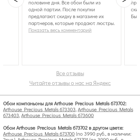
и
половине дня. Все обои были из
при
я,
одной партии. После покупки
ски
предлагают скидку в магазине их
Быс
партнеров, которые продают люстры.
Показать весь комментарий
Все отзывы
Читайте отзывы о нас на Яндекс
Обои компаньоны для Arthouse Precious Metals 673702:
Arthouse Precious Metals 673303
,
Arthouse Precious Metals
монохромное (оттенки одного цвета);
673403
,
Arthouse Precious Metals 673600
на контрасте (подчеркивается уникальность
каждого цвета);
Обои Arthouse Precious Metals 673702 в другом цвете:
гармоничное (когда цвета дополняют друг друга).
Arthouse Precious Metals 673700
(по 3990 руб., в наличии:
2рул.),
Arthouse Precious Metals 673701
(по 3990 руб., в