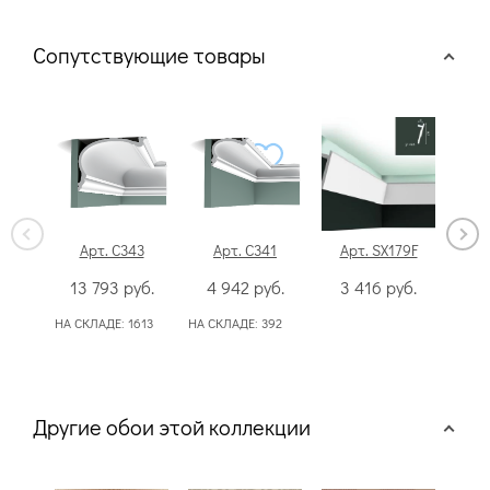
Сопутствующие товары
Арт. C343
Арт. C341
Арт. SX179F
13 793
руб.
4 942
руб.
3 416
руб.
2
НА СКЛАДЕ:
1613
НА СКЛАДЕ:
392
Другие обои этой коллекции