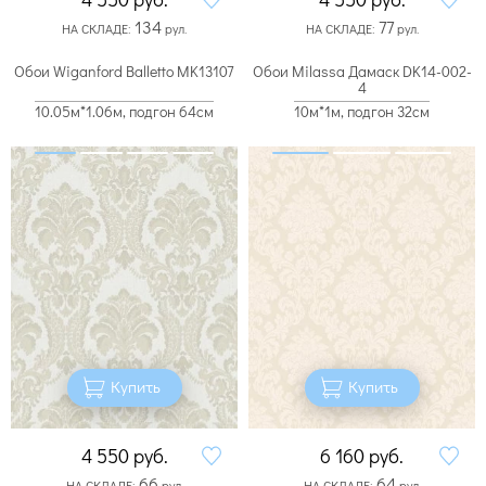
134
77
НА СКЛАДЕ:
рул.
НА СКЛАДЕ:
рул.
Обои Wiganford Balletto MK13107
Обои Milassa Дамаск DK14-002-
4
10.05м*1.06м, подгон 64см
10м*1м, подгон 32см
Купить
Купить
4 550
руб.
6 160
руб.
66
64
НА СКЛАДЕ:
рул.
НА СКЛАДЕ:
рул.