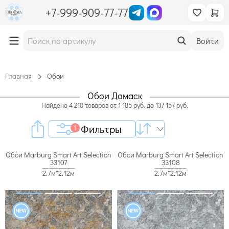
+7-999-909-77-77
Войти
Главная
Обои
Обои Дамаск
Найдено
4 210
товаров
от
1 185
руб. до
137 157
руб.
Фильтры
1
Обои Marburg Smart Art Selection
Обои Marburg Smart Art Selection
33107
33108
2.7м*2.12м
2.7м*2.12м