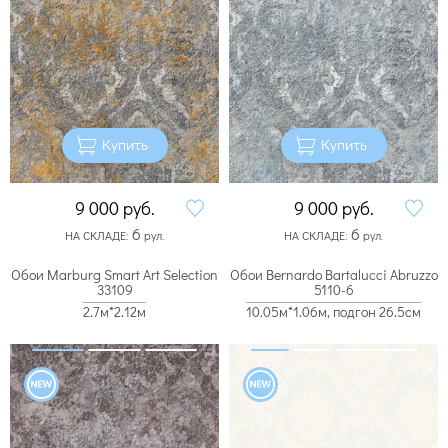
Купить
Купить
9 000
руб.
9 000
руб.
6
6
НА СКЛАДЕ:
рул.
НА СКЛАДЕ:
рул.
Обои Marburg Smart Art Selection
Обои Bernardo Bartalucci Abruzzo
33109
5110-6
2.7м*2.12м
10.05м*1.06м, подгон 26.5см