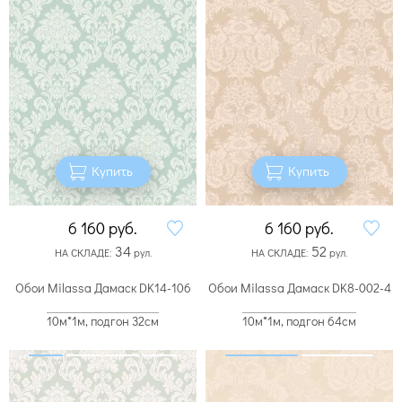
Купить
Купить
6 160
руб.
6 160
руб.
34
52
НА СКЛАДЕ:
рул.
НА СКЛАДЕ:
рул.
Обои Milassa Дамаск DK14-106
Обои Milassa Дамаск DK8-002-4
10м*1м, подгон 32см
10м*1м, подгон 64см