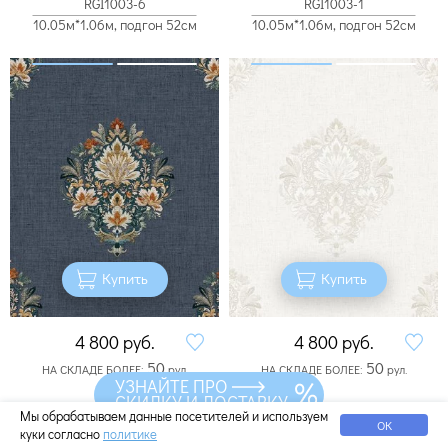
RGI1003-6
RGI1003-1
10.05м*1.06м, подгон 52см
10.05м*1.06м, подгон 52см
Купить
Купить
4 800
руб.
4 800
руб.
50
50
НА СКЛАДЕ БОЛЕЕ:
рул.
НА СКЛАДЕ БОЛЕЕ:
рул.
УЗНАЙТЕ ПРО
СКИДКУ И ДОСТАВКУ
Обои Fipar Meteora R24120
Обои Fipar Meteora R24117
Мы обрабатываем данные посетителей и используем
ОК
куки согласно
политике
10.05м*1.06м
10.05м*1.06м