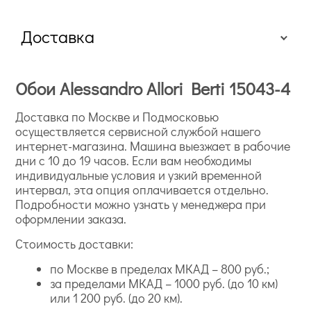
большое разнообразие сюжетов от классических
геометрических паттернов до пейзажей и карт;
Доставка
экологичность — безопасны для использования в
детских комнатах, спальнях, учебных заведениях,
соотвествуют европейским и российским
Обои Alessandro Allori Berti 15043-4
санитарным сертификатам.
Доставка по Москве и Подмосковью
осуществляется сервисной службой нашего
интернет-магазина. Машина выезжает в рабочие
дни с 10 до 19 часов. Если вам необходимы
индивидуальные условия и узкий временной
интервал, эта опция оплачивается отдельно.
Подробности можно узнать у менеджера при
оформлении заказа.
Стоимость доставки:
Four Seasons — вдохновлены известным музыкальным
произведением и самой природой, в коллекции
по Москве в пределах МКАД – 800 руб.;
представлены растительные мотивы, цветы, а также
за пределами МКАД – 1000 руб. (до 10 км)
геометрические узоры и имитации материалов,
или 1 200 руб. (до 20 км).
например, штукатурки, ткани, цемента;