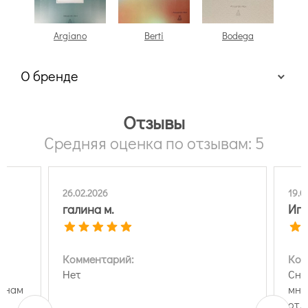
Argiano
Berti
Bodega
Bod
О бренде
Отзывы
Средняя оценка по отзывам: 5
26.02.2026
19.0
галина м.
Игн
Комментарий:
Ком
Нет
Сна
т нам
мно
отл