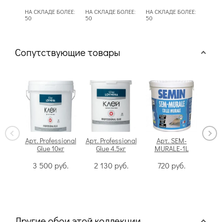
НА СКЛАДЕ БОЛЕЕ:
НА СКЛАДЕ БОЛЕЕ:
НА СКЛАДЕ БОЛЕЕ:
НА СК
50
50
50
50
Сопутствующие товары
Арт. Professional
Арт. Professional
Арт. SEM-
Glue 10кг
Glue 4.5кг
MURALE-1L
Swi
3 500
руб.
2 130
руб.
720
руб.
Другие обои этой коллекции