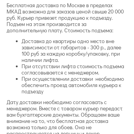
Breeze — царство растений, пастельной гаммы и
Бесплатная доставка по Москве в пределах
роскошных текстур, в том числе под металлы,
МКАД возможна для заказов ценой свыше 20 000
например, золото, и под натуральную кожу;
руб. Курьер привезет продукцию к подъезду.
Armonia — классическая полоска и роскошные
Подъем на этаж производится за
вензеля, которые украсят помещения в
дополнительную плату. Стоимость подъема:
неоклассическом стиле, а также некоторых
Доставка до квартиры одно место вне
современных, подойдут для рабочего кабинета;
зависимости от габаритов - 300 р., далее
Grace — грациозное, как отражено в названии,
100 руб за каждую коробку/упаковку, при
царство простых геометрических линий и богатство
наличии лифта.
природных красот, здесь роскошные как будто
При отсутствии лифта стоимость подъема
вышитые цветы и экзотические птицы (
Grace
согласовывается с менеджером.
RWT1801-1
) соседствуют с меандрами и другими
При осуществлении доставки необходимо
этническими узорами;
обеспечить проезд автомобиля курьера к
Esotiche — серия, которая так и манит чужими
подъезду
берегами и морскими просторами: здесь в
ассортименте карты, маринистика, экзотические
Дату доставки необходимо согласовать с
тропические растения, а еще имитация морской
менеджером. Вместе с товаром курьер передаст
глади и шкур диковинных животных.
вам бухгалтерские документы. Обращаем ваше
внимание на то, что бесплатная доставка
возможна только для обоев. Она не
распространяется на лепнину и декор.