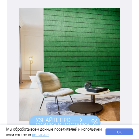
УЗНАЙТЕ ПРО
СКИДКУ И ДОСТАВКУ
Мы обрабатываем данные посетителей и используем
Текстильные обои — это особый класс
ОК
куки согласно
политике
отделочных материалов, который