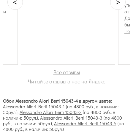
<
>
упа
с и
отз
Дос
быс
Пок
Другие преимущества:
доступная стоимость — несмотря на то, что
Все отзывы
Alessandro Allori это средний и премиальный
Читайте отзывы о нас на Яндекс
ценовой сегмент, они куда доступнее аналогов за
счет более дешевого производства, находящегося в
Корее;
простота нанесения — на этикетке подробно
Обои Alessandro Allori Berti 15043-4 в другом цвете:
Alessandro Allori Berti 15043-1
(по 4800 руб., в наличии:
расписана инструкция, обои практически сразу
50рул.),
Alessandro Allori Berti 15043-2
(по 4800 руб., в
схватываются и адгезируются, практически
наличии: 50рул.),
Alessandro Allori Berti 15043-3
(по 4800
отсутствуют пузыри и другие недостатки;
руб., в наличии: 50рул.),
Alessandro Allori Berti 15043-5
(по
практичность — за счёт плотной основы хорошо
4800 руб., в наличии: 50рул.)
маскируют недостатки и неровности стен;