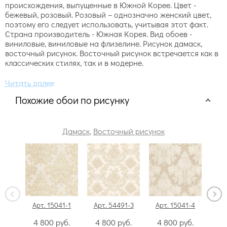
происхождения, выпущенные в Южной Корее. Цвет -
бежевый, розовый. Розовый – однозначно женский цвет,
поэтому его следует использовать, учитывая этот факт.
Страна производитель - Южная Корея. Вид обоев -
виниловые, виниловые на флизелине. Рисунок дамаск,
восточный рисунок. Восточный рисунок встречается как в
классических стилях, так и в модерне.
Похожие обои по рисунку
Дамаск
,
Восточный рисунок
Арт. 15041-1
Арт. 54491-3
Арт. 15041-4
Ар
4 800
руб.
4 800
руб.
4 800
руб.
4