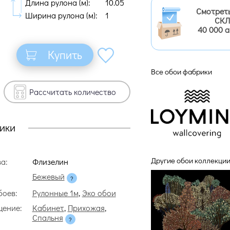
Длина рулона (м):
10.05
Смотрет
Ширина рулона (м):
1
СКЛ
40 000 
Купить
Все обои фабрики
Рассчитать количество
ики
Другие обои коллекции
а:
Флизелин
Бежевый
боев:
Рулонные 1м
,
Эко обои
ение:
Кабинет
,
Прихожая
,
Спальня