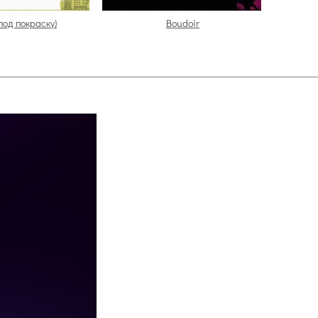
(под покраску)
Boudoir