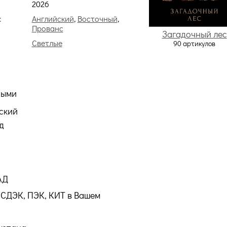
2026
:
Английский
,
Восточный
,
Прованс
Загадочный лес
Светлые
90 артикулов
ными
ский
д
АД
СДЭК, ПЭК, КИТ в Вашем