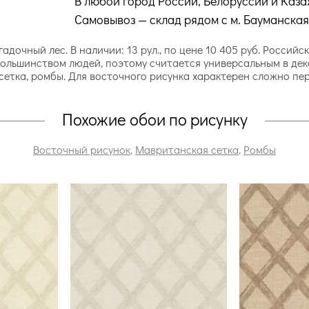
В любой город России, Белоруссии и Каза
Самовывоз — склад рядом с м. Бауманская
адочный лес. В наличии: 13 рул., по цене 10 405 руб. Росси
ольшинством людей, поэтому считается универсальным в деко
сетка, ромбы. Для восточного рисунка характерен сложно п
Похожие обои по рисунку
Восточный рисунок
,
Мавританская сетка
,
Ромбы