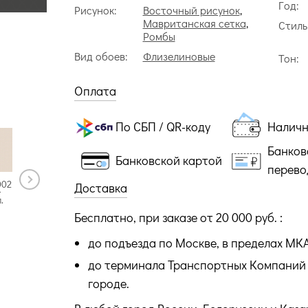
Год:
Рисунок:
Восточный рисунок
,
Мавританская сетка
,
Стиль
Ромбы
Вид обоев:
Флизелиновые
Тон:
Оплата
По СБП / QR-коду
Налич
Банков
Банковской картой
перево
002
IMG12-
IMG12-
IMG12-
IMG12-
Доставка
002-1
002-2
002-4
005-5
.
54 рул.
35 рул.
35 рул.
3 рул.
Бесплатно, при заказе от 20 000 руб. :
до подъезда по Москве, в пределах МК
до терминала Транспортных Компаний 
городе.