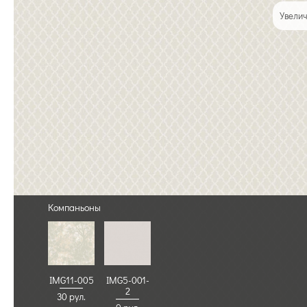
Увелич
Компаньоны
IMG11-005
IMG5-001-
2
30 рул.