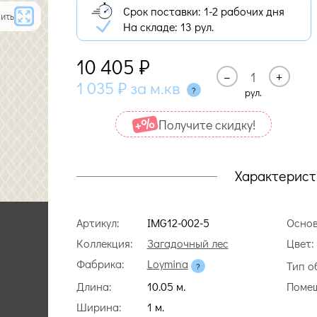
Срок поставки: 1-2 рабочих дня
ить
На складе:
13 рул.
10 405
₽
–
+
1 035
₽
за м.кв
рул.
Получите cкидку!
Характерист
Артикул:
IMG12-002-5
Основ
Коллекция:
Загадочный лес
Цвет:
Фабрика:
Loymina
Тип о
Длина:
10.05 м.
Помещ
Ширина:
1 м.