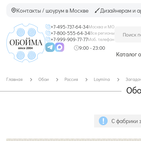
Контакты / шоурум в Москве
Дизайнерам и а
+7-495-737-64-34
Москва и МО
+7-800-555-64-34
Все регионы
+7-999-909-77-77
Моб. телефон
9:00 - 23:00
Каталог 
Главная
Обои
Россия
Loymina
Загадо
Обо
С фабрики з