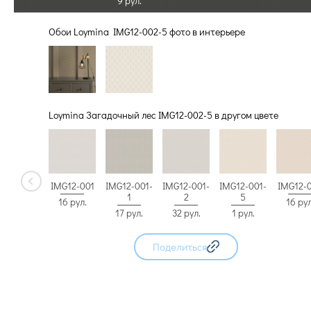
9 рул.
Обои Loymina IMG12-002-5 фото в интерьере
Loymina Загадочный лес IMG12-002-5 в другом цвете
IMG12-001-
IMG12-
IMG12-001
IMG12-001-
IMG12-001-
5
1
2
16 рул
16 рул.
1 рул.
17 рул.
32 рул.
Поделиться