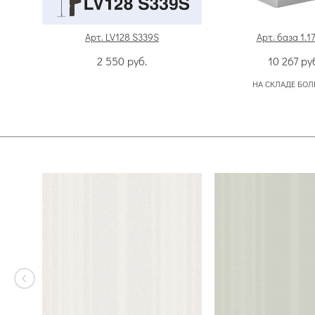
Арт. LV128 S339S
Арт. база 1.1
2 550
руб.
10 267
ру
НА СКЛАДЕ БОЛ