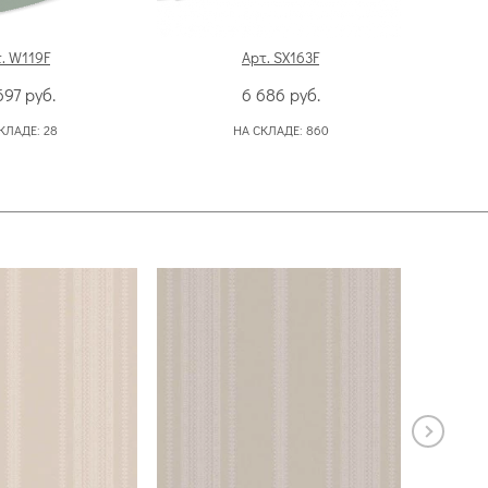
. W119F
Арт. SX163F
697
руб.
6 686
руб.
КЛАДЕ:
28
НА СКЛАДЕ:
860