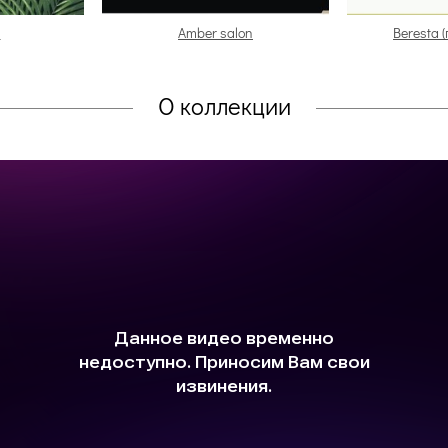
a
Amber salon
Beresta 
О коллекции