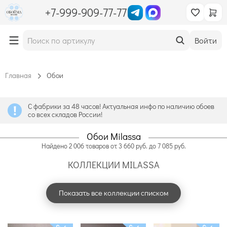
+7-999-909-77-77
Войти
Главная
Обои
С фабрики за 48 часов! Актуальная инфо по наличию обоев
со всех складов России!
Обои Milassa
Найдено
2 006
товаров
от
3 660
руб. до
7 085
руб.
КОЛЛЕКЦИИ MILASSA
Показать все коллекции списком