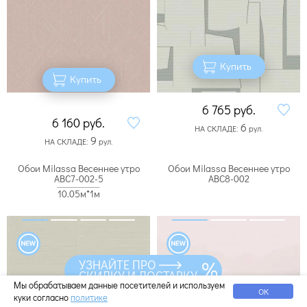
Купить
Купить
6 765
руб.
6 160
руб.
6
НА СКЛАДЕ:
рул.
9
НА СКЛАДЕ:
рул.
Обои Milassa Весеннее утро
Обои Milassa Весеннее утро
ABC7-002-5
ABC8-002
10.05м*1м
УЗНАЙТЕ ПРО
СКИДКУ И ДОСТАВКУ
Мы обрабатываем данные посетителей и используем
ОК
куки согласно
политике