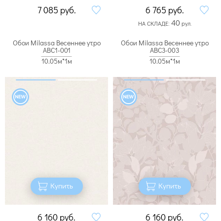
7 085
руб.
6 765
руб.
40
НА СКЛАДЕ:
рул.
Обои Milassa Весеннее утро
Обои Milassa Весеннее утро
ABC1-001
ABC3-003
10.05м*1м
10.05м*1м
Купить
Купить
6 160
руб.
6 160
руб.