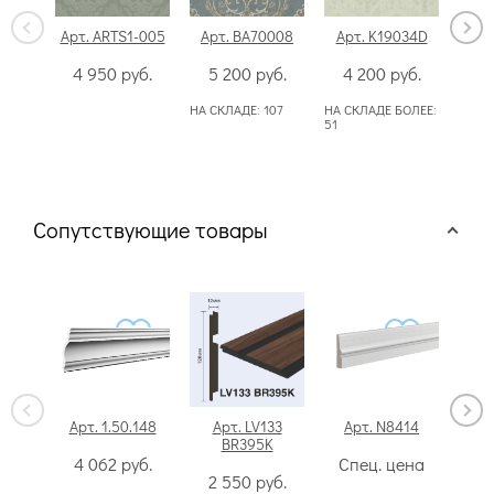
Арт. ARTS1-005
Арт. BA70008
Арт. K19034D
Ар
4 950
руб.
5 200
руб.
4 200
руб.
5
НА СКЛАДЕ:
107
НА СКЛАДЕ БОЛЕЕ:
51
Сопутствующие товары
Арт. 1.50.148
Арт. LV133
Арт. N8414
Ар
BR395K
4 062
руб.
Спец. цена
4
2 550
руб.