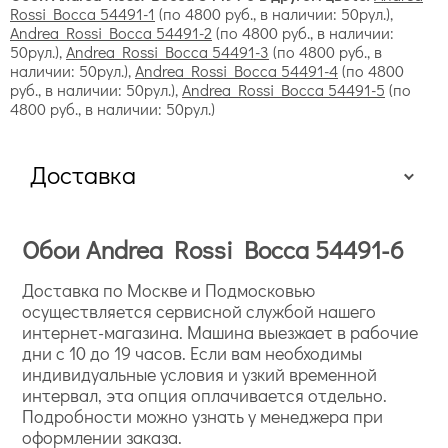
Rossi Bocca 54491-1
(по 4800 руб., в наличии: 50рул.),
Andrea Rossi Bocca 54491-2
(по 4800 руб., в наличии:
50рул.),
Andrea Rossi Bocca 54491-3
(по 4800 руб., в
наличии: 50рул.),
Andrea Rossi Bocca 54491-4
(по 4800
руб., в наличии: 50рул.),
Andrea Rossi Bocca 54491-5
(по
4800 руб., в наличии: 50рул.)
Доставка
Обои Andrea Rossi Bocca 54491-6
Доставка по Москве и Подмосковью
осуществляется сервисной службой нашего
интернет-магазина. Машина выезжает в рабочие
дни с 10 до 19 часов. Если вам необходимы
индивидуальные условия и узкий временной
интервал, эта опция оплачивается отдельно.
для кухни, столовой, гостиной — Burano, Arlequin;
Подробности можно узнать у менеджера при
в спальню — Sicily, Torcello;
оформлении заказа.
в прихожую, коридоры — Barbana, Levanzo.