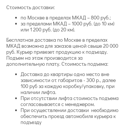
Стоимость доставки:
по Москве в пределах МКАД – 800 руб.;
за пределами МКАД – 1000 руб. (до 10 км)
или 1 200 руб. (до 20 км).
богатая палитра — есть все актуальные и трендовые
Бесплатная доставка по Москве в пределах
цвета: белый, голубой, серый, зеленый, бежевый;
МКАД возможна для заказов ценой свыше 20 000
широкий выбор рисунков — геометрия, полоска
руб. Курьер привезет продукцию к подъезду.
горизонтальная и вертикальная, цветы;
Подъем на этаж производится за
стандартная ширина рулона — они метровые, 1.06 м;
дополнительную плату. Стоимость подъема:
быстро наклеиваются;
Доставка до квартиры одно место вне
легко стыкуются.
зависимости от габаритов - 300 р., далее
100 руб за каждую коробку/упаковку, при
наличии лифта.
При отсутствии лифта стоимость подъема
согласовывается с менеджером.
При осуществлении доставки необходимо
обеспечить проезд автомобиля курьера к
подъезду