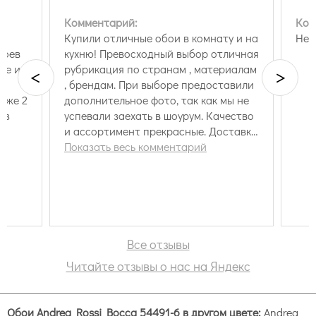
Комментарий:
Ком
Купили отличные обои в комнату и на
Нет
боев
кухню! Превосходный выбор отличная
ке и
рубрикация по странам , материалам
<
>
, брендам. При выборе предоставили
 уже 2
дополнительное фото, так как мы не
из
успевали заехать в шоурум. Качество
и ассортимент прекрасные. Доставка
тоже . Спасибо!
Показать весь комментарий
Barbana — фракталы, геометрия, строгие линии и
формы.
Asinara сочетает пастельные тона, лёгкие узоры и
модерновые темы, фактуры, например, бетон,
рогожка, дерево.
Burano — восточные мотивы, множество бежевых
Все отзывы
вариантов.
Читайте отзывы о нас на Яндекс
Stefano — модерн, абстракция.
Обои Andrea Rossi Bocca 54491-6 в другом цвете:
Andrea