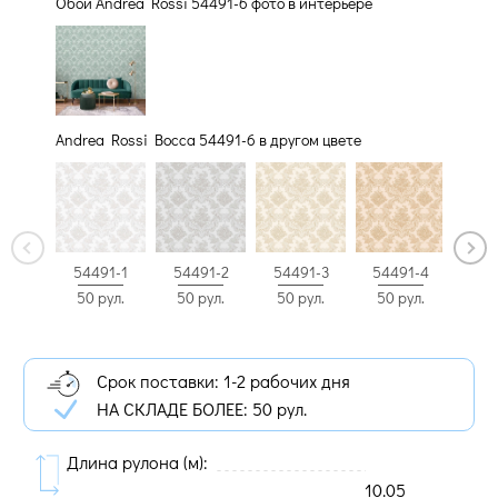
Обои Andrea Rossi 54491-6 фото в интерьере
Andrea Rossi Bocca 54491-6 в другом цвете
54491-1
54491-2
54491-3
54491-4
544
50 рул.
50 рул.
50 рул.
50 рул.
50 
Срок поставки: 1-2 рабочих дня
НА СКЛАДЕ БОЛЕЕ:
50 рул.
Длина рулона (м):
10.05