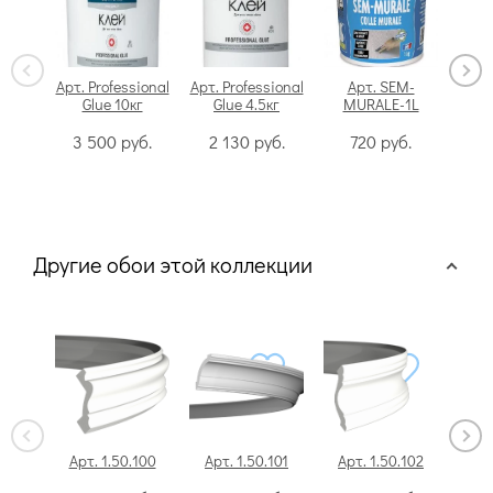
Арт. Professional
Арт. Professional
Арт. SEM-
Glue 10кг
Glue 4.5кг
MURALE-1L
Swi
3 500
руб.
2 130
руб.
720
руб.
Другие обои этой коллекции
Арт. 1.50.100
Арт. 1.50.101
Арт. 1.50.102
Арт