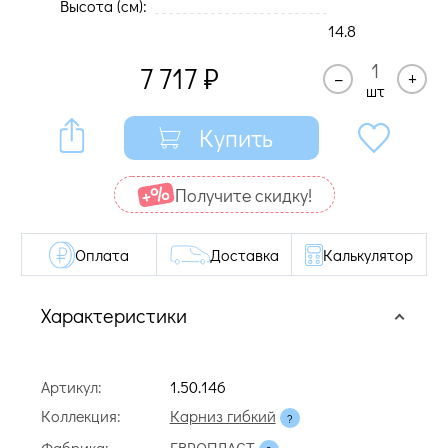
Высота (cм):
14.8
7 717
₽
–
+
шт
Купить
Получите cкидку!
Оплата
Доставка
Калькулятор
Характеристики
Артикул:
1.50.146
Коллекция:
Карниз гибкий
Фабрика:
ЕВРОПЛАСТ