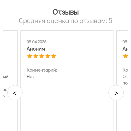
Отзывы
Средняя оценка по отзывам: 5
05.04.2026
05.0
Аноним
Анн
Комментарий:
Ком
ьный
Нет
Отл
под
варов
<
>
тся