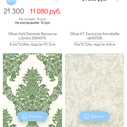
48%
21 300
11 080
руб.
На складе: 12 рул.
На распродаже: 12 рул.
Обои York Damask Resource
Обои KT-Exclusive Annabelle
Library DM4976
ak40708
8.2м*0.68м, подгон 91.5см
10м*0.52м, подгон 64см
Купить
Купить