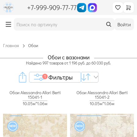
+7-999-909-77-77
Войти
Главная
Обои
Обои с вазонами
Найдено
997
товаров
от
1 196
руб. до
60 030
руб.
Фильтры
1
Обои Alessandro Allori Berti
Обои Alessandro Allori Berti
15041-1
15041-2
10.05м*1.06м
10.05м*1.06м