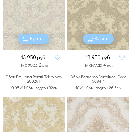
Купить
Купить
13 950
руб.
13 950
руб.
2
4
НА СКЛАДЕ:
рул.
НА СКЛАДЕ:
рул.
Обои Emiliana Parati Tekko New
Обои Bernardo Bartalucci Coco
20026T
5084-1
10.05м*1.06м, подгон 32см
10м*1.06м, подгон 26.5см