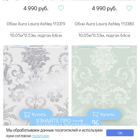
4 990
руб.
4 990
руб.
Обои Aura Laura Ashley 113379
Обои Aura Laura Ashley 113380
10.05м*0.53м, подгон 64см
10.05м*0.53м, подгон 64см
Купить
Купить
УЗНАЙТЕ ПРО
СКИДКУ И ДОСТАВКУ
Мы обрабатываем данные посетителей и используем
ОК
5 490
руб.
4 990
руб.
куки согласно
политике