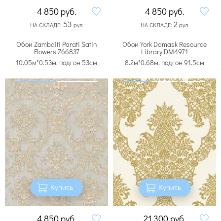
4 850
руб.
4 850
руб.
53
2
НА СКЛАДЕ:
рул.
НА СКЛАДЕ:
рул.
Обои Zambaiti Parati Satin
Обои York Damask Resource
Flowers Z66837
Library DM4971
10.05м*0.53м, подгон 53см
8.2м*0.68м, подгон 91.5см
Купить
Купить
4 850
руб.
21 300
руб.