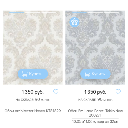
Купить
Купить
1 350
руб.
1 350
руб.
90
90
НА СКЛАДЕ:
м. пог.
НА СКЛАДЕ:
м. пог.
Обои Architector Haven KT81829
Обои Emiliana Parati Tekko New
20027T
10.05м*1.06м, подгон 32см