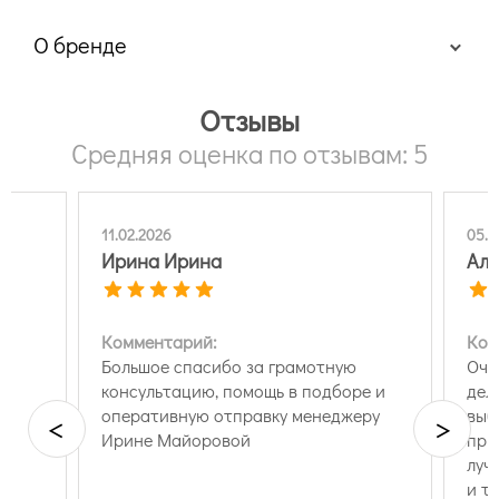
О бренде
Отзывы
Средняя оценка по отзывам: 5
11.02.2026
05.0
Ирина Ирина
Але
Комментарий:
Ком
Большое спасибо за грамотную
Оче
консультацию, помощь в подборе и
дел
оперативную отправку менеджеру
выб
<
>
Ирине Майоровой
при
луч
и т