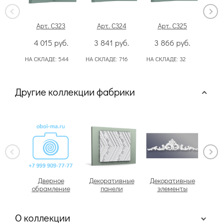
Арт. C323
Арт. C324
Арт. C325
А
4 015
руб.
3 841
руб.
3 866
руб.
7
НА СКЛАДЕ:
544
НА СКЛАДЕ:
716
НА СКЛАДЕ:
32
НА С
Другие коллекции фабрики
Дверное
Декоративные
Декоративные
обрамление
панели
элементы
О коллекции