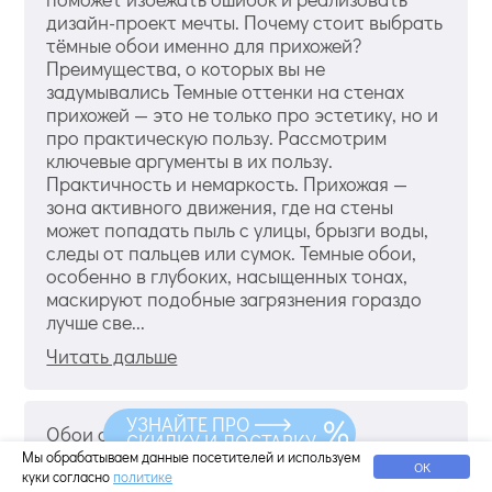
дизайн-проект мечты. Почему стоит выбрать
тёмные обои именно для прихожей?
Преимущества, о которых вы не
задумывались Темные оттенки на стенах
прихожей — это не только про эстетику, но и
про практическую пользу. Рассмотрим
ключевые аргументы в их пользу.
Практичность и немаркость. Прихожая —
зона активного движения, где на стены
может попадать пыль с улицы, брызги воды,
следы от пальцев или сумок. Темные обои,
особенно в глубоких, насыщенных тонах,
маскируют подобные загрязнения гораздо
лучше све...
Читать дальше
УЗНАЙТЕ ПРО
Обои однотонные в интерьере:
СКИДКУ И ДОСТАВКУ
особенности, дизайн, правила подбора
Мы обрабатываем данные посетителей и используем
ОК
куки согласно
политике