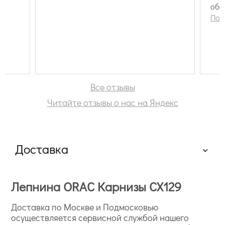
обо
ска
Пок
над
те 
мы 
зде
сал
под
Все отзывы
муч
Читайте отзывы о нас на Яндекс
усп
огр
сот
Ураа
Доставка
Лепнина ORAC Карнизы CX129
Доставка по Москве и Подмосковью
осуществляется сервисной службой нашего