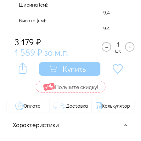
Ширина (cм):
9.4
Высота (cм):
9.4
3 179
₽
–
+
1 589
₽
за м.п.
шт
Купить
Получите cкидку!
Оплата
Доставка
Калькулятор
Характеристики