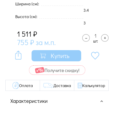
Ширина (cм):
3.4
Высота (cм):
3
1 511
₽
–
+
755
₽
за м.п.
шт
Купить
Получите cкидку!
Оплата
Доставка
Калькулятор
Характеристики