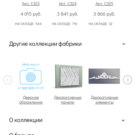
Арт. C323
Арт. C324
Арт. C325
А
4 015
руб.
3 841
руб.
3 866
руб.
7
НА СКЛАДЕ:
544
НА СКЛАДЕ:
716
НА СКЛАДЕ:
32
НА С
Другие коллекции фабрики
Дверное
Декоративные
Декоративные
обрамление
панели
элементы
О коллекции