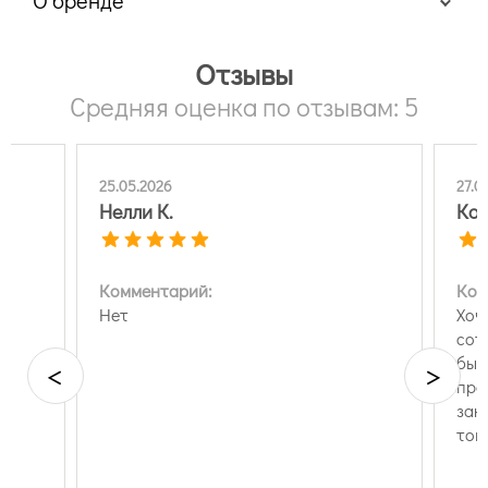
О бренде
Отзывы
Средняя оценка по отзывам: 5
25.05.2026
27.0
Нелли К.
Ко
Комментарий:
Ком
Нет
Хоч
сот
был
<
>
пре
зак
тов