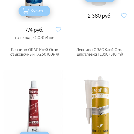
Купить
2 380
руб.
774
руб.
50854
НА СКЛАДЕ:
шт
Лепнина ORAC Клей Orac
Лепнина ORAC Клей Orac
стыковочный FX250 (80мл)
шпатлевка FL350 (310 ml)