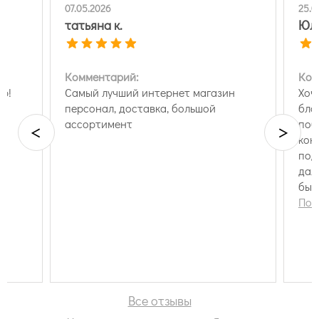
07.05.2026
25.0
татьяна к.
Юл
Комментарий:
Ком
ер!
Самый лучший интернет магазин
Хоч
персонал, доставка, большой
бла
ассортимент
поб
<
>
кон
под
дал
быс
Дос
Пок
все
Все отзывы