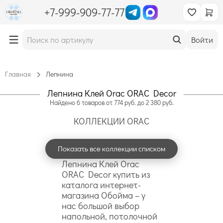
+7-999-909-77-77
Войти
Главная
Лепнина
Лепнина Клей Orac ORAC Decor
Найдено
6
товаров
от
774
руб. до
2 380
руб.
КОЛЛЕКЦИИ ORAC
Показать все коллекции списком
Лепнина Клей Orac
ORAC Decor купить из
каталога интернет-
магазина Обойма – у
нас большой выбор
напольной, потолочной