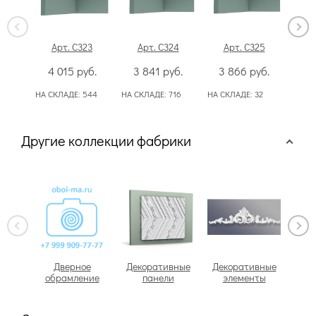
Арт. C323
Арт. C324
Арт. C325
А
4 015
руб.
3 841
руб.
3 866
руб.
7
НА СКЛАДЕ:
544
НА СКЛАДЕ:
716
НА СКЛАДЕ:
32
НА С
Другие коллекции фабрики
Дверное
Декоративные
Декоративные
обрамление
панели
элементы