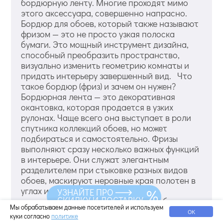
бордюрную ленту. Многие проходят мимо
этого аксессуара, совершенно напрасно.
Бордюр для обоев, который также называют
фризом — это не просто узкая полоска
бумаги. Это мощный инструмент дизайна,
способный преобразить пространство,
визуально изменить геометрию комнаты и
придать интерьеру завершенный вид. Что
такое бордюр (фриз) и зачем он нужен?
Бордюрная лента — это декоративная
окантовка, которая продается в узких
рулонах. Чаще всего она выступает в роли
спутника коллекций обоев, но может
подбираться и самостоятельно. Фризы
выполняют сразу несколько важных функций
в интерьере. Они служат элегантным
разделителем при стыковке разных видов
обоев, маскируют неровные края полотен в
углах или на границе с другими
УЗНАЙТЕ ПРО
СКИДКУ И ДОСТАВКУ
материалами отделки. Кроме того, бордюр
Мы обрабатываем данные посетителей и используем
создает плавный пере...
ОК
куки согласно
политике