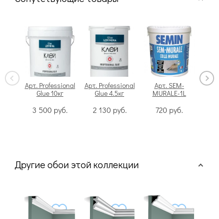
Арт. Professional
Арт. Professional
Арт. SEM-
Glue 10кг
Glue 4.5кг
MURALE-1L
Swi
3 500
руб.
2 130
руб.
720
руб.
Другие обои этой коллекции