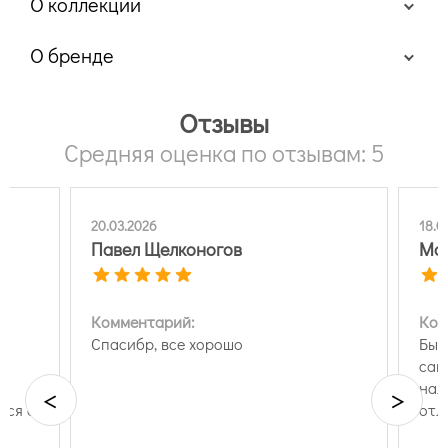
О коллекции
О бренде
Отзывы
Средняя оценка по отзывам: 5
20.03.2026
18.0
Павел Щелконогов
Ма
Комментарий:
Ком
й
Спасибр, все хорошо
Быс
ь
сай
нал
<
>
тся с
отл