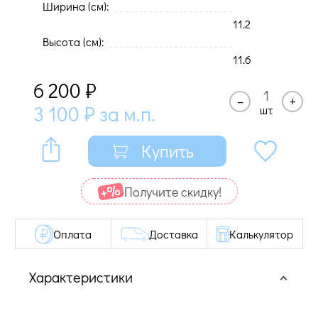
Ширина (cм):
11.2
Высота (cм):
11.6
6 200
₽
–
+
3 100
₽
за м.п.
шт
Купить
Получите cкидку!
Оплата
Доставка
Калькулятор
Характеристики