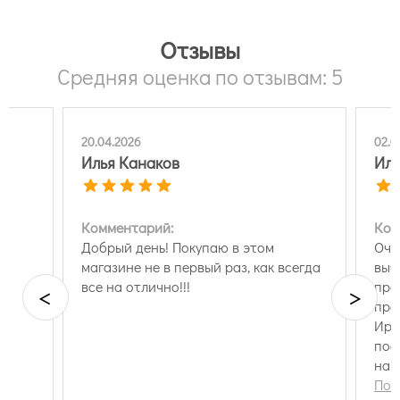
Отзывы
Средняя оценка по отзывам: 5
20.04.2026
02.0
Илья Канаков
Ило
Комментарий:
Ком
Добрый день! Покупаю в этом
Оче
магазине не в первый раз, как всегда
выб
все на отлично!!!
про
<
>
про
Ири
пос
нам
Пок