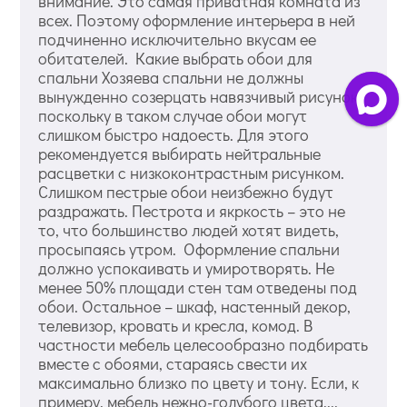
внимание. Это самая приватная комната из
всех. Поэтому оформление интерьера в ней
подчиненно исключительно вкусам ее
обитателей. Какие выбрать обои для
спальни Хозяева спальни не должны
вынужденно созерцать навязчивый рисунок,
поскольку в таком случае обои могут
слишком быстро надоесть. Для этого
рекомендуется выбирать нейтральные
расцветки с низкоконтрастным рисунком.
Слишком пестрые обои неизбежно будут
раздражать. Пестрота и якркость – это не
то, что большинство людей хотят видеть,
просыпаясь утром. Оформление спальни
должно успокаивать и умиротворять. Не
менее 50% площади стен там отведены под
обои. Остальное – шкаф, настенный декор,
телевизор, кровать и кресла, комод. В
частности мебель целесообразно подбирать
вместе с обоями, стараясь свести их
максимально близко по цвету и тону. Если, к
примеру, мебель нежно-голубого цвета,...