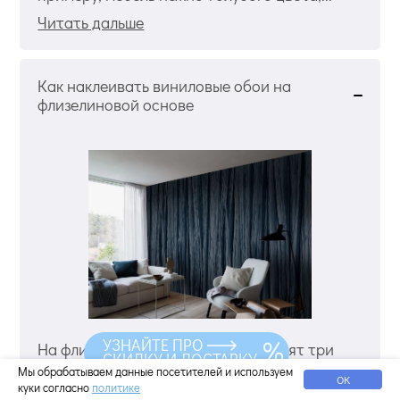
Читать дальше
Как наклеивать виниловые обои на
флизелиновой основе
УЗНАЙТЕ ПРО
На флизелиновой основе производят три
СКИДКУ И ДОСТАВКУ
вида обоев – без покрытия, под покраску, с
Мы обрабатываем данные посетителей и используем
ОК
защитно-декоративными покрытиями. Самое
куки согласно
политике