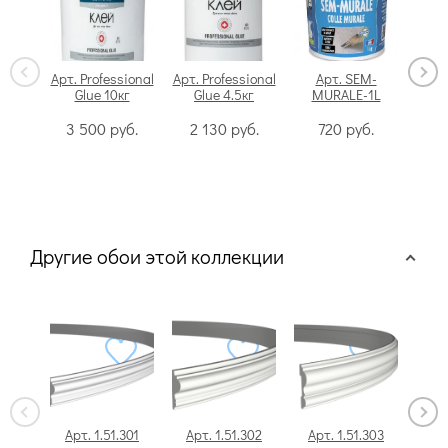
Арт. Professional
Арт. Professional
Арт. SEM-
Glue 10кг
Glue 4.5кг
MURALE-1L
Swi
3 500
руб.
2 130
руб.
720
руб.
Другие обои этой коллекции
Арт. 1.51.301
Арт. 1.51.302
Арт. 1.51.303
Арт