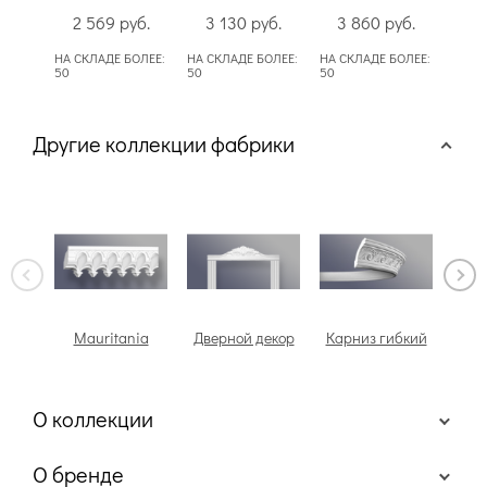
2 569
руб.
3 130
руб.
3 860
руб.
3
НА СКЛАДЕ БОЛЕЕ:
НА СКЛАДЕ БОЛЕЕ:
НА СКЛАДЕ БОЛЕЕ:
НА СК
50
50
50
50
Другие коллекции фабрики
Mauritania
Дверной декор
Карниз гибкий
О коллекции
О бренде