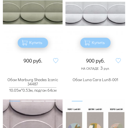
Купить
Купить
900
руб.
900
руб.
3
НА СКЛАДЕ:
рул.
Обои Marburg Shades Iconic
Обои Luna Сага Lun8-001
34487
10.05м*0.53м, подгон 64см