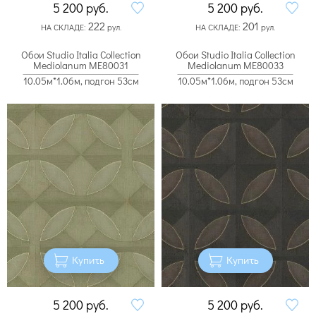
5 200
руб.
5 200
руб.
222
201
НА СКЛАДЕ:
рул.
НА СКЛАДЕ:
рул.
Обои Studio Italia Collection
Обои Studio Italia Collection
Mediolanum ME80031
Mediolanum ME80033
10.05м*1.06м, подгон 53см
10.05м*1.06м, подгон 53см
Купить
Купить
5 200
руб.
5 200
руб.