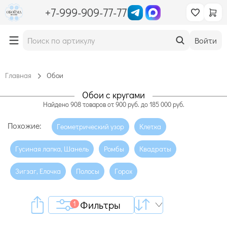
+7-999-909-77-77
Войти
Главная
Обои
Обои с кругами
Найдено
908
товаров
от
900
руб. до
185 000
руб.
Похожие:
Геометрический узор
Клетка
Гусиная лапка, Шанель
Ромбы
Квадраты
Зигзаг, Елочка
Полосы
Горох
Фильтры
1