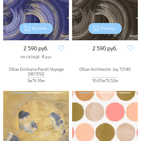
Купить
Купить
2 590
руб.
2 590
руб.
4
НА СКЛАДЕ:
рул.
Обои Emiliana Parati Voyage
Обои Architector Joy 72140
DB73702
3м*6.16м
10.05м*0.52м