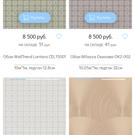
Купить
Купить
8 500
руб.
8 500
руб.
51
41
НА СКЛАДЕ:
рул.
НА СКЛАДЕ:
рул.
Обои WallTrend Lontano CEL15001
Обои Milassa Окинава OK2-002
10м*1м, подгон 12.8см
10.05м*1м, подгон 32см