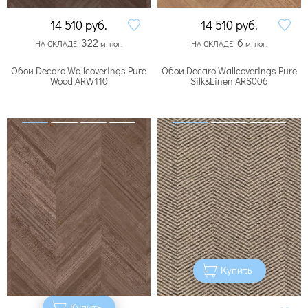
14 510
руб.
14 510
руб.
322
6
НА СКЛАДЕ:
м. пог.
НА СКЛАДЕ:
м. пог.
Обои Decaro Wallcoverings Pure
Обои Decaro Wallcoverings Pure
Wood ARW110
Silk&Linen ARS006
Купить
Купить