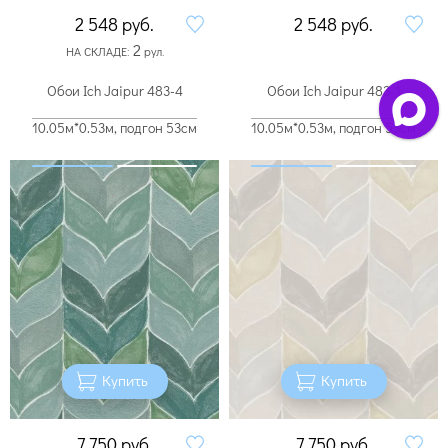
2 548
руб.
2 548
руб.
2
НА СКЛАДЕ:
рул.
Обои Ich Jaipur 483-4
Обои Ich Jaipur 483-1
10.05м*0.53м, подгон 53см
10.05м*0.53м, подгон 53см
Купить
Купить
7 750
руб.
7 750
руб.