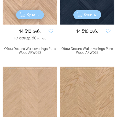
Купить
Купить
14 510
руб.
14 510
руб.
60
НА СКЛАДЕ:
м. пог.
Обои Decaro Wallcoverings Pure
Обои Decaro Wallcoverings Pure
Wood ARW022
Wood ARW033