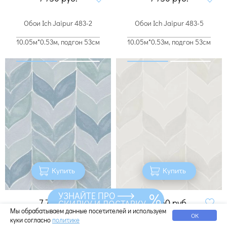
Обои Ich Jaipur 483-2
Обои Ich Jaipur 483-5
10.05м*0.53м, подгон 53см
10.05м*0.53м, подгон 53см
Купить
Купить
УЗНАЙТЕ ПРО
7 750
руб.
7 750
руб.
СКИДКУ И ДОСТАВКУ
Мы обрабатываем данные посетителей и используем
ОК
куки согласно
политике