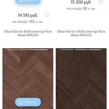
15 300
руб.
82
НА СКЛАДЕ:
м. пог.
14 510
руб.
183
НА СКЛАДЕ:
м. пог.
Обои Decaro Wallcoverings Pure
Обои Decaro Wallcoverings Pure
Wood ARW220
Wood ARW330
Купить