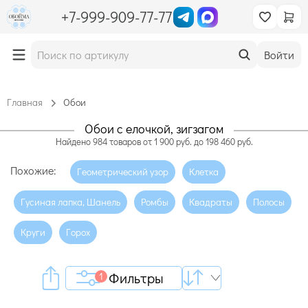
+7-999-909-77-77
Войти
Главная
Обои
Обои с елочкой, зигзагом
Найдено
984
товаров
от
1 900
руб. до
198 460
руб.
Похожие:
Геометрический узор
Клетка
Гусиная лапка, Шанель
Ромбы
Квадраты
Полосы
Круги
Горох
Фильтры
1