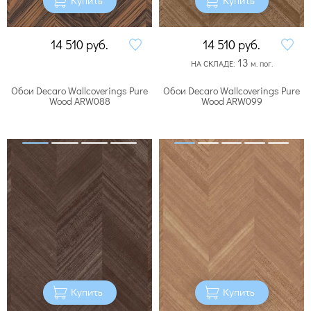
14 510
руб.
14 510
руб.
13
НА СКЛАДЕ:
м. пог.
Обои Decaro Wallcoverings Pure
Обои Decaro Wallcoverings Pure
Wood ARW088
Wood ARW099
Купить
Купить