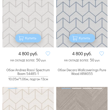
Купить
Купить
4 800
руб.
4 800
руб.
50
50
НА СКЛАДЕ БОЛЕЕ:
рул.
НА СКЛАДЕ БОЛЕЕ:
рул.
Обои Andrea Rossi Spectrum
Обои Decaro Wallcoverings Pure
Boom 54485-1
Wood ARW055
10.05м*1.06м, подгон 13см