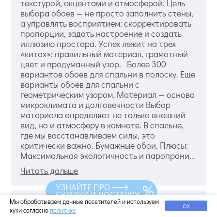
текстурой, акцентами и атмосферой. Цель
выбора обоев — не просто заполнить стены,
а управлять восприятием: скорректировать
пропорции, задать настроение и создать
иллюзию простора. Успех лежит на трех
«китах»: правильный материал, грамотный
цвет и продуманный узор. Более 300
вариантов обоев для спальни в полоску. Еще
варианты обоев для спальни с
геометрическим узором. Материал — основа
микроклимата и долговечности Выбор
материала определяет не только внешний
вид, но и атмосферу в комнате. В спальне,
где мы восстанавливаем силы, это
критически важно. Бумажные обои. Плюсы:
Максимальная экологичность и паропрони...
Читать дальше
УЗНАЙТЕ ПРО
СКИДКУ И ДОСТАВКУ
Мы обрабатываем данные посетителей и используем
Обои с птицами в интерьере
ОК
куки согласно
политике