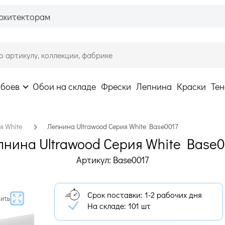
рхитекторам
обоев
Обои на складе
Фрески
Лепнина
Краски
Тен
я White
Лепнина Ultrawood Серия White Base0017
пнина Ultrawood Серия White Base0
Артикул: Base0017
Срок поставки: 1-2 рабочих дня
ить
На складе:
101 шт