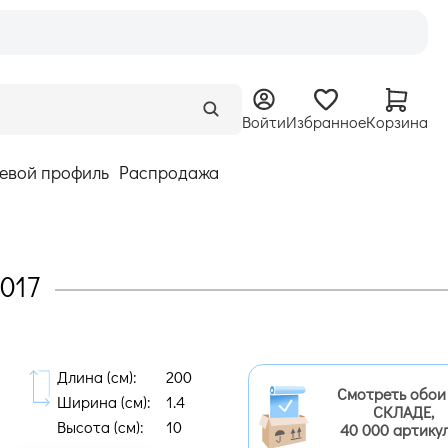
Войти
Избранное
Корзина
евой профиль
Распродажа
017
Длина (cм):
200
Смотреть обои
Ширина (cм):
1.4
СКЛАДЕ,
Высота (cм):
10
40 000 артику