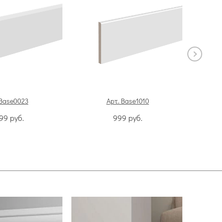
 Base0023
Арт. Base1010
499
руб.
999
руб.