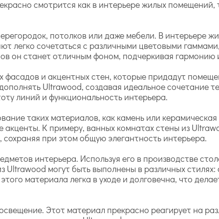
красно смотрится как в интерьере жилых помещений, т
перегородок, потолков или даже мебели. В интерьере 
яют легко сочетаться с различными цветовыми гаммами,
нов он станет отличным фоном, подчеркивая гармонию 
х фасадов и акцентных стен, которые придадут помеще
о дополнять Ultrawood, создавая идеальное сочетание 
тоту линий и функциональность интерьера.
вание таких материалов, как камень или керамическая
 акценты. К примеру, ванных комнатах стены из Ultra
, сохраняя при этом общую элегантность интерьера.
дметов интерьера. Используя его в производстве столо
з Ultrawood могут быть выполнены в различных стилях:
 этого материала легка в уходе и долговечна, что дела
свещение. Этот материал прекрасно реагирует на разл