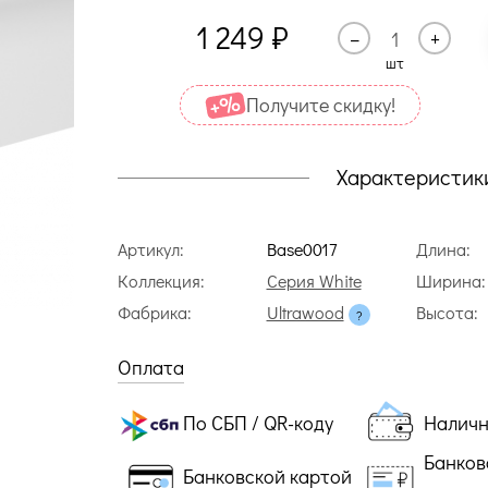
1 249
₽
–
+
шт
Получите cкидку!
Характеристик
Артикул:
Base0017
Длина:
Коллекция:
Серия White
Ширина:
Фабрика:
Ultrawood
Высота:
Оплата
По СБП / QR-коду
Налич
Банков
Банковской картой