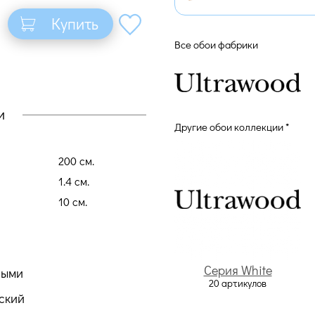
Купить
Все обои фабрики
и
Другие обои коллекции *
200 cм.
1.4 cм.
10 cм.
Серия White
ными
20 артикулов
ский