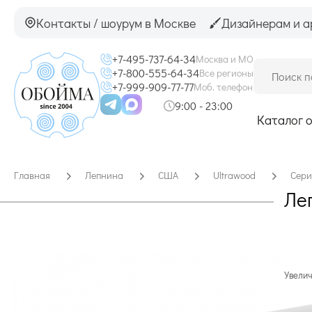
Контакты / шоурум в Москве
Дизайнерам и а
+7-495-737-64-34
Москва и МО
+7-800-555-64-34
Все регионы
+7-999-909-77-77
Моб. телефон
9:00 - 23:00
Каталог 
Главная
Лепнина
США
Ultrawood
Сери
Ле
Увелич