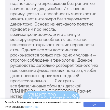
под покраску, открывающая безграничные
возможности для дизайна. Их главное
преимущество — способность многократно
менять цвет интерьера без трудоемкого
демонтажа. Основа из нетканого полотна
придает им прочность,
воздухопроницаемость и отличную
маскирующую способность: рельефная
поверхность скрывает мелкие неровности
стен. Однако все эти достоинства
раскрываются только при одном условии —
строгом соблюдении технологии. Данное
руководство детально разберет технологию
наклеивания флизелиновых полотен, чтобы
даже новичок справился с задачей
профессионально. Смотреть
все флизелиновые обои для детской
ПЛАНИРОВАНИЕ И ПОДГОТОВКА Расчет
УЗНАЙТЕ ПРО
материалов: как не ошибиться с
СКИДКУ И ДОСТАВКУ
количеством Правильный расчет — основа
Мы обрабатываем данные посетителей и используем
ОК
экономии и отсутствия простоев в работе.
куки согласно
политике