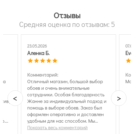
Отзывы
Средняя оценка по отзывам: 5
23.05.2026
07.0
Аленка Б.
Eva
Комментарий:
Ком
ера
Отличный магазин, большой выбор
Маг
обоев и очень внимательные
и
сотрудники. Особая благодарность
<
>
тиву.
Жанне за индивидуальный подход и
помощь в выборе обоев. Заказ был
оформлен оперативно и доставлен
ло.
удобным для нас способом. Мы
остались очень довольны и смело его
Показать весь комментарий
рекомендуем!