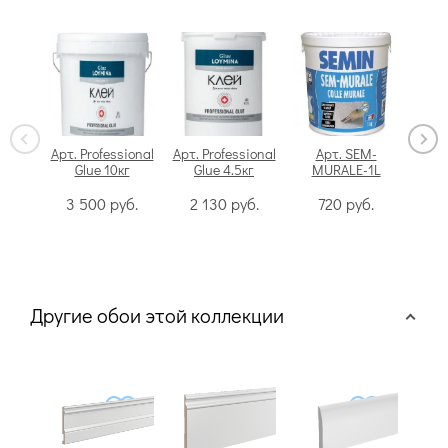
Арт. Professional
Арт. Professional
Арт. SEM-
Glue 10кг
Glue 4.5кг
MURALE-1L
Swi
3 500
руб.
2 130
руб.
720
руб.
Другие обои этой коллекции