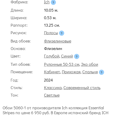
Фабрика:
Ich
Длина:
10.05 м.
Ширина:
0.53 м.
Раппорт:
13.25 cм.
Рисунок:
Полосы
Вид обоев:
Флизелиновые
Основа:
Флизелин
Цвет:
Голубой
,
Синий
Тип обоев:
Рулонные 50-53 см
,
Эко обои
Помещение:
Кабинет
,
Прихожая
,
Спальня
Год:
2024
Стиль:
Классика
,
Современный стиль
Тон:
Светлые
Обои 5060-1 от производителя Ich коллекция Essential
Stripes по цене 6 950 руб. В Европе испанский бренд ICH