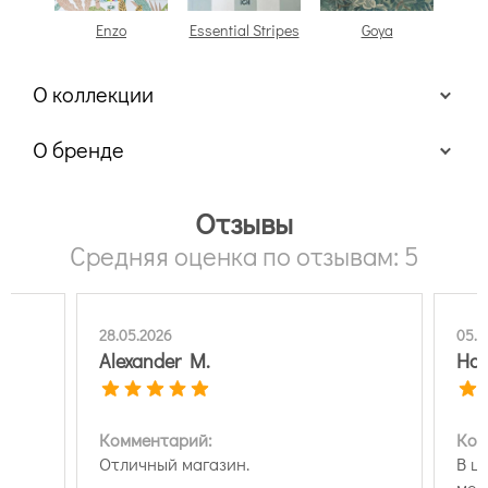
Enzo
Essential Stripes
Goya
О коллекции
О бренде
Отзывы
Средняя оценка по отзывам: 5
28.05.2026
05.0
Alexander M.
На
Комментарий:
Ком
Отличный магазин.
В ц
мен