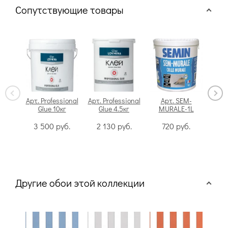
Сопутствующие товары
Арт. Professional
Арт. Professional
Арт. SEM-
Glue 10кг
Glue 4.5кг
MURALE-1L
Swi
3 500
руб.
2 130
руб.
720
руб.
Другие обои этой коллекции