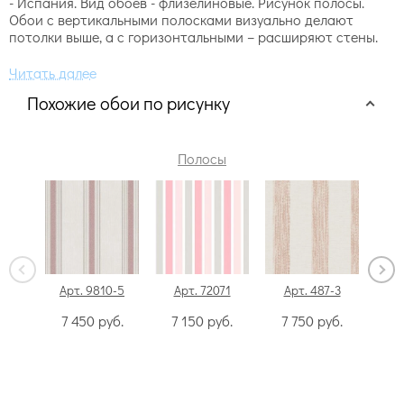
- Испания. Вид обоев - флизелиновые. Рисунок полосы.
Обои с вертикальными полосками визуально делают
потолки выше, а с горизонтальными – расширяют стены.
Похожие обои по рисунку
Полосы
Арт. 9810-5
Арт. 72071
Арт. 487-3
Ар
7 450
руб.
7 150
руб.
7 750
руб.
6