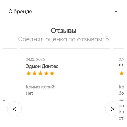
О бренде
Отзывы
Средняя оценка по отзывам: 5
24.05.2026
27.0
Эдмон Дантес
* *
Комментарий:
Ком
Нет
бол
е с
зак
на 
<
>
инф
от 