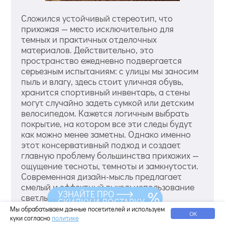
Сложился устойчивый стереотип, что
прихожая — место исключительно для
темных и практичных отделочных
материалов. Действительно, это
пространство ежедневно подвергается
серьезным испытаниям: с улицы мы заносим
пыль и влагу, здесь стоит уличная обувь,
хранится спортивный инвентарь, а стены
могут случайно задеть сумкой или детским
велосипедом. Кажется логичным выбрать
покрытие, на котором все эти следы будут
как можно менее заметны. Однако именно
этот консервативный подход и создает
главную проблему большинства прихожих —
ощущение тесноты, темноты и замкнутости.
Современная дизайн-мысль предлагает
смелый и эффектный выход: использование
УЗНАЙТЕ ПРО
светлых обоев. Это не каприз, а
СКИДКУ И ДОСТАВКУ
продуманная стратегия по преобразованию
Мы обрабатываем данные посетителей и используем
ОК
пространства. Да, она требует более
куки согласно
политике