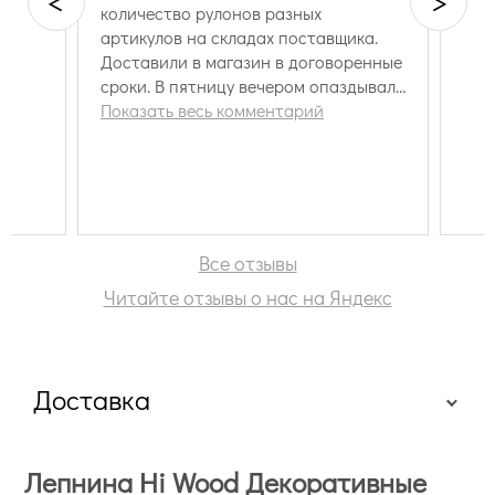
<
>
количество рулонов разных
артикулов на складах поставщика.
Доставили в магазин в договоренные
сроки. В пятницу вечером опаздывал
в пункт самовывоза - сотрудник
Показать весь комментарий
немного задержался и выдал заказ.
Очень признателен!
Все отзывы
Читайте отзывы о нас на Яндекс
Доставка
Лепнина Hi Wood Декоративные