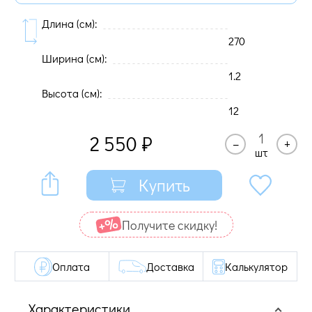
Длина (cм):
270
Ширина (cм):
1.2
Высота (cм):
12
2 550
₽
–
+
шт
Купить
Получите cкидку!
Оплата
Доставка
Калькулятор
Характеристики