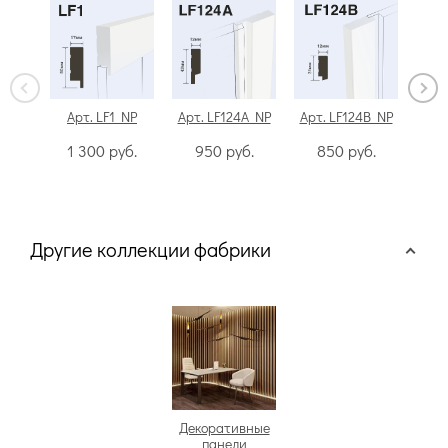
Арт. LF1 NP
Арт. LF124A NP
Арт. LF124B NP
Арт.
1 300
руб.
950
руб.
850
руб.
2
Другие коллекции фабрики
Декоративные
панели