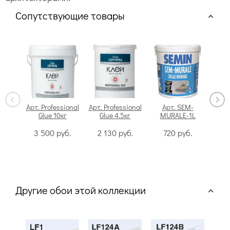
Сопутствующие товары
Арт. Professional
Арт. Professional
Арт. SEM-
Glue 10кг
Glue 4.5кг
MURALE-1L
Swi
3 500
руб.
2 130
руб.
720
руб.
Другие обои этой коллекции