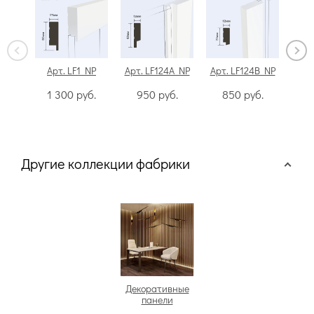
Арт. LF1 NP
Арт. LF124A NP
Арт. LF124B NP
Арт.
1 300
руб.
950
руб.
850
руб.
2
Другие коллекции фабрики
Декоративные
панели