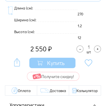
Длина (cм):
270
Ширина (cм):
1.2
Высота (cм):
12
2 550
₽
–
+
шт
Купить
Получите cкидку!
Оплата
Доставка
Калькулятор
Характеристики