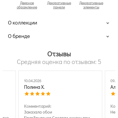
Дверное
Декоративные
Декоративные
обрамление
панели
элементы
О коллекции
О бренде
Отзывы
Средняя оценка по отзывам: 5
10.04.2026
09.0
Полина Х.
Али
Комментарий:
Ком
Заказала обои
Нет
редко
Fipar,5рулонов.Сделали скидку при