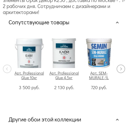
элементы Орак Декор K250 , доставка по Москве - : 1-
2 рабочих дня. Сотрудничаем с дизайнерами и
архитекторами!
Сопутствующие товары
Арт. Professional
Арт. Professional
Арт. SEM-
Glue 10кг
Glue 4.5кг
MURALE-1L
Swi
3 500
руб.
2 130
руб.
720
руб.
Другие обои этой коллекции