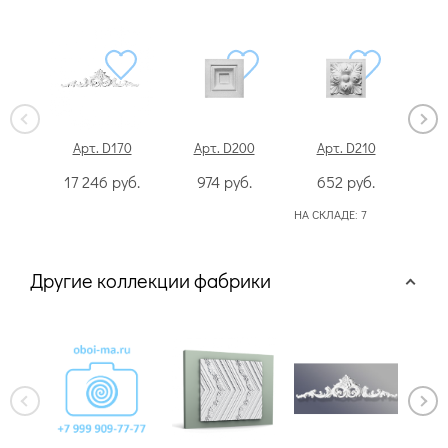
Арт. D170
Арт. D200
Арт. D210
А
17 246
руб.
974
руб.
652
руб.
1
НА СКЛАДЕ:
7
Другие коллекции фабрики