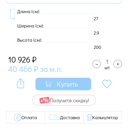
Длина (cм):
27
Ширина (cм):
2.9
Высота (cм):
200
10 926
₽
–
+
40 466
₽
за м.п.
шт
Купить
Получите cкидку!
Оплата
Доставка
Калькулятор