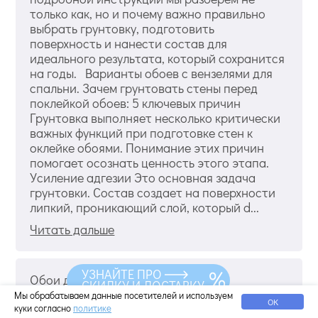
только как, но и почему важно правильно
выбрать грунтовку, подготовить
поверхность и нанести состав для
идеального результата, который сохранится
на годы. Варианты обоев с вензелями для
спальни. Зачем грунтовать стены перед
поклейкой обоев: 5 ключевых причин
Грунтовка выполняет несколько критически
важных функций при подготовке стен к
оклейке обоями. Понимание этих причин
помогает осознать ценность этого этапа.
Усиление адгезии Это основная задача
грунтовки. Состав создает на поверхности
липкий, проникающий слой, который d...
Читать дальше
УЗНАЙТЕ ПРО
Обои для большой спальни - какие
СКИДКУ И ДОСТАВКУ
выбрать?
Мы обрабатываем данные посетителей и используем
ОК
куки согласно
политике