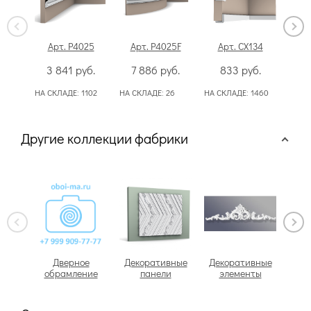
Арт. P4025
Арт. P4025F
Арт. CX134
А
3 841
руб.
7 886
руб.
833
руб.
НА СКЛАДЕ:
1102
НА СКЛАДЕ:
26
НА СКЛАДЕ:
1460
НА С
Другие коллекции фабрики
Дверное
Декоративные
Декоративные
обрамление
панели
элементы