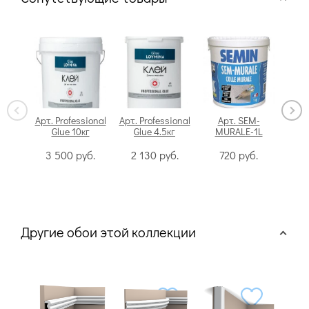
Арт. Professional
Арт. Professional
Арт. SEM-
Glue 10кг
Glue 4.5кг
MURALE-1L
Swi
3 500
руб.
2 130
руб.
720
руб.
Другие обои этой коллекции