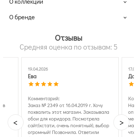
О коллекции
О бренде
Отзывы
Средняя оценка по отзывам: 5
19.04.2026
17.0
Ева
Дар
Комментарий:
Ком
оев
Заказ № 2349 от 16.04.2019 г. Хочу
Нам
похвалить этот магазин. Заказывала
опр
обои для коридора. Посмотрела
мес
<
>
сайт(кстати, очень понятный), выбор
маг
огромный! Позвонила. Ответили
что