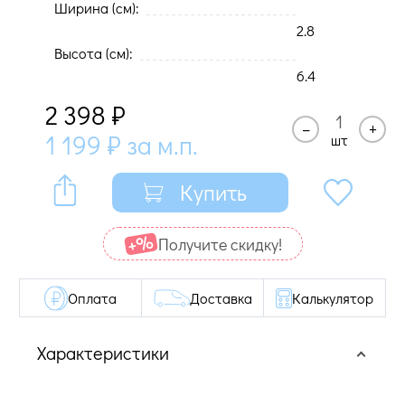
Ширина (cм):
2.8
Высота (cм):
6.4
2 398
₽
–
+
1 199
₽
за м.п.
шт
Купить
Получите cкидку!
Оплата
Доставка
Калькулятор
Характеристики