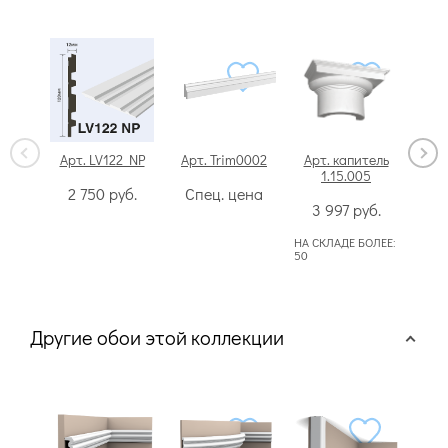
Арт. LV122 NP
Арт. Trim0002
Арт. капитель
Арт.
1.15.005
2 750
руб.
Спец. цена
1
3 997
руб.
НА С
НА СКЛАДЕ БОЛЕЕ:
50
Другие обои этой коллекции