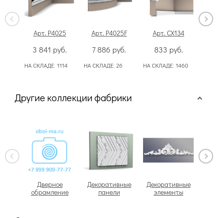
Арт. P4025
Арт. P4025F
Арт. CX134
А
3 841
руб.
7 886
руб.
833
руб.
НА СКЛАДЕ:
1114
НА СКЛАДЕ:
26
НА СКЛАДЕ:
1460
НА С
Другие коллекции фабрики
Дверное
Декоративные
Декоративные
обрамление
панели
элементы