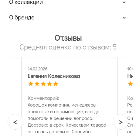
О коллекции
О бренде
Отзывы
Средняя оценка по отзывам: 5
14.02.2026
10.0
Евгения Колесникова
Ник
Комментарий:
Ком
Хорошая компания, менеджеры
Рекоме
приятные и понимающие, всегда
пол
помогали в решении вопроса.
Оче
<
>
Доставка в срок. Качеством товара
Спа
осталась довольна. Спасибо.
опе