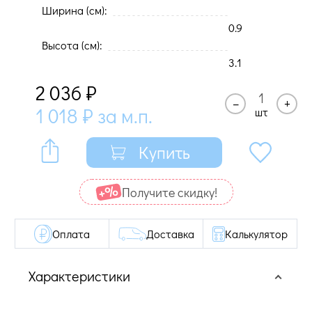
Ширина (cм):
0.9
Высота (cм):
3.1
2 036
₽
–
+
1 018
₽
за м.п.
шт
Купить
Получите cкидку!
Оплата
Доставка
Калькулятор
Характеристики