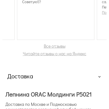
Советую!)?
салона, которые я
Пет
опр
Пок
зак
Сюр
дос
бук
Бла
Все отзывы
Читайте отзывы о нас на Яндекс
Доставка
Лепнина ORAC Молдинги P5021
Доставка по Москве и Подмосковью