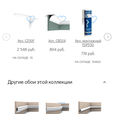
Арт. C250F
Арт. CB524
Арт. монтажный
А
FDP550
2 548
руб.
804
руб.
1
774
руб.
НА СКЛАДЕ:
10
НА С
НА СКЛАДЕ:
50866
Другие обои этой коллекции