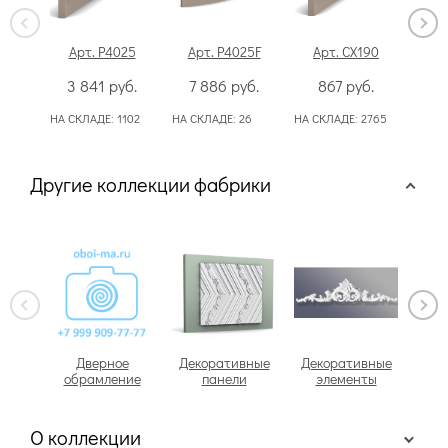
Арт. P4025
Арт. P4025F
Арт. CX190
Ар
3 841
руб.
7 886
руб.
867
руб.
6
НА СКЛАДЕ:
1102
НА СКЛАДЕ:
26
НА СКЛАДЕ:
2765
НА С
Другие коллекции фабрики
Дверное
Декоративные
Декоративные
обрамление
панели
элементы
О коллекции