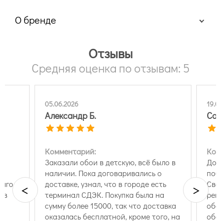
О бренде
Отзывы
Средняя оценка по отзывам: 5
05.06.2026
19.0
Александр Б.
Сал
Комментарий:
Ком
Заказали обои в детскую, всё было в
Доб
наличии. Пока договаривались о
поб
олго
доставке, узнал, что в городе есть
Све
<
>
ов
терминал СДЭК. Покупка была на
рек
сумму более 15000, так что доставка
обо
и
оказалась бесплатной, кроме того, на
обо