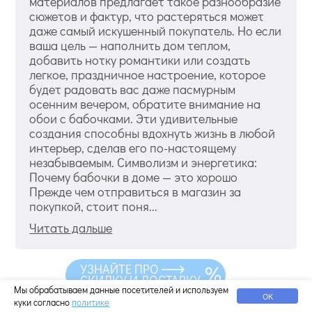
материалов предлагает такое разнообразие
сюжетов и фактур, что растеряться может
даже самый искушенный покупатель. Но если
ваша цель — наполнить дом теплом,
добавить нотку романтики или создать
легкое, праздничное настроение, которое
будет радовать вас даже пасмурным
осенним вечером, обратите внимание на
обои с бабочками. Эти удивительные
создания способны вдохнуть жизнь в любой
интерьер, сделав его по-настоящему
незабываемым. Символизм и энергетика:
Почему бабочки в доме — это хорошо
Прежде чем отправиться в магазин за
покупкой, стоит поня...
Читать дальше
УЗНАЙТЕ ПРО
СКИДКУ И ДОСТАВКУ
Мы обрабатываем данные посетителей и используем
ОК
куки согласно
политике
Остались вопросы?