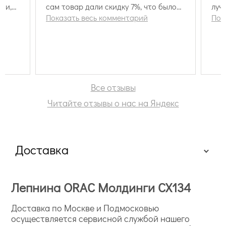
ми,
сам товар дали скидку 7%, что было
луч
приятным сюрпризом. Второй заказ
Показать весь комментарий
раз
Пок
HT000002890 , оставил такое же
диз
положительное впечатление! На этот
бла
раз в подарок получили ещё и пачку
отл
клея и бесплатную доставку! Так
держать -обойма!
Все отзывы
Читайте отзывы о нас на Яндекс
Доставка
Лепнина ORAC Молдинги CX134
Доставка по Москве и Подмосковью
осуществляется сервисной службой нашего