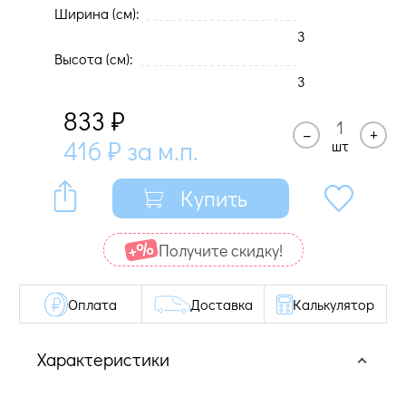
Ширина (cм):
3
Высота (cм):
3
833
₽
–
+
416
₽
за м.п.
шт
Купить
Получите cкидку!
Оплата
Доставка
Калькулятор
Характеристики