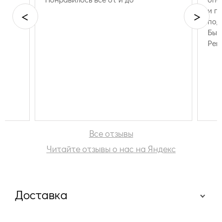
и п
<
>
под
Быс
Рек
Все отзывы
Читайте отзывы о нас на Яндекс
Доставка