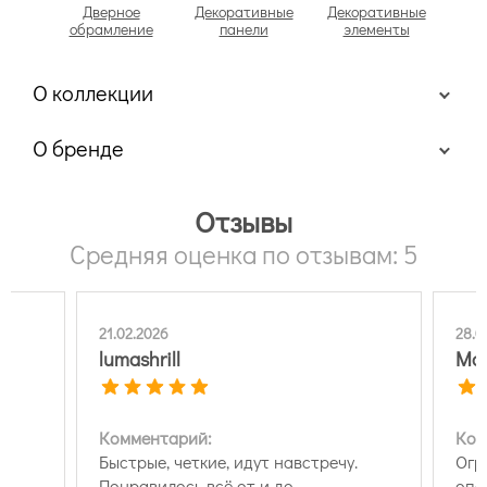
Дверное
Декоративные
Декоративные
обрамление
панели
элементы
О коллекции
О бренде
Отзывы
Средняя оценка по отзывам: 5
21.02.2026
28.0
lumashrill
Мар
Комментарий:
Ком
Быстрые, четкие, идут навстречу.
Огр
Понравилось всё от и до
опе