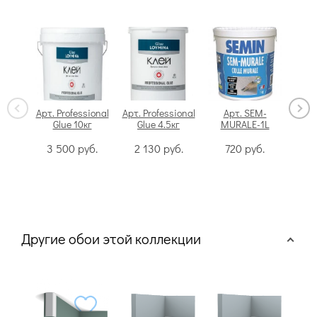
Арт. Professional
Арт. Professional
Арт. SEM-
Glue 10кг
Glue 4.5кг
MURALE-1L
Swi
3 500
руб.
2 130
руб.
720
руб.
Другие обои этой коллекции