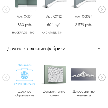
Арт. CX134
Арт. CX132
Арт. CX132F
А
833
руб.
604
руб.
2 579
руб.
НА СКЛАДЕ:
1460
НА СКЛАДЕ:
934
НА С
Другие коллекции фабрики
Дверное
Декоративные
Декоративные
обрамление
панели
элементы