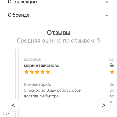
О коллекции
О бренде
Отзывы
Средняя оценка по отзывам: 5
20.06.2026
06.0
марина жирнова
Бир
Комментарий:
Ком
ва
Спасибо за Вашу работу, обои
Огр
мы
доставили быстро
ори
а!
кат
<
>
ии 3х