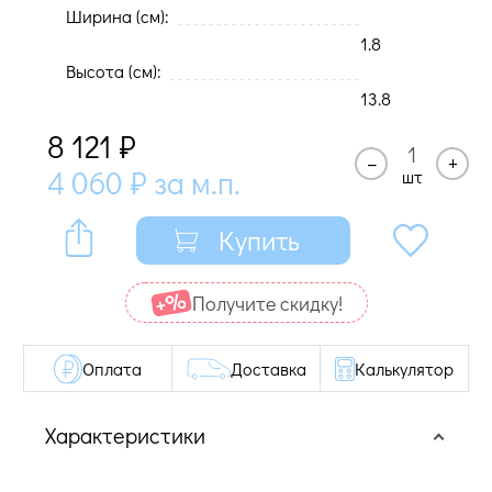
Ширина (cм):
1.8
Высота (cм):
13.8
8 121
₽
–
+
4 060
₽
за м.п.
шт
Купить
Получите cкидку!
Оплата
Доставка
Калькулятор
Характеристики