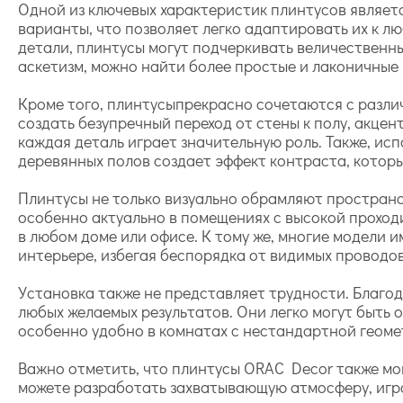
Одной из ключевых характеристик плинтусов являетс
варианты, что позволяет легко адаптировать их к л
детали, плинтусы могут подчеркивать величественны
аскетизм, можно найти более простые и лаконичные 
Кроме того, плинтусыпрекрасно сочетаются с разли
создать безупречный переход от стены к полу, акцен
каждая деталь играет значительную роль. Также, ис
деревянных полов создает эффект контраста, которы
Плинтусы не только визуально обрамляют пространс
особенно актуально в помещениях с высокой проход
в любом доме или офисе. К тому же, многие модели 
интерьере, избегая беспорядка от видимых проводов
Установка также не представляет трудности. Благод
любых желаемых результатов. Они легко могут быть
особенно удобно в комнатах с нестандартной геомет
Важно отметить, что плинтусы ORAC Decor также мог
можете разработать захватывающую атмосферу, играя