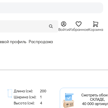
Войти
Избранное
Корзина
евой профиль
Распродажа
Длина (cм):
200
Смотреть обои
Ширина (cм):
1
СКЛАДЕ,
Высота (cм):
4
40 000 артику