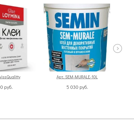
wissQualitty
Арт. SEM-MURALE-10L
А
00
руб.
5 030
руб.