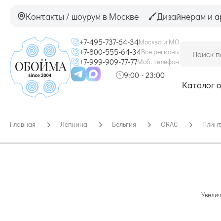
Контакты / шоурум в Москве
Дизайнерам и а
+7-495-737-64-34
Москва и МО
+7-800-555-64-34
Все регионы
+7-999-909-77-77
Моб. телефон
9:00 - 23:00
Каталог 
Главная
Лепнина
Бельгия
ORAC
Плин
Увелич