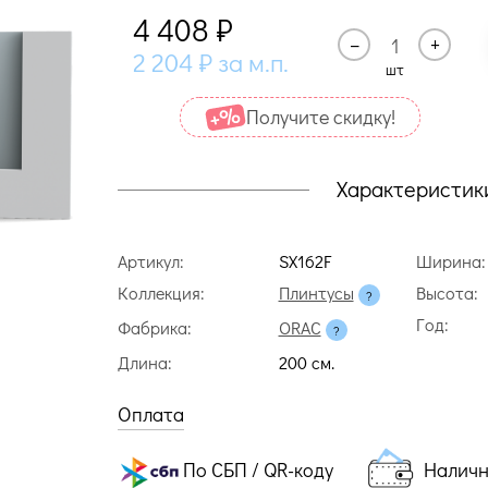
4 408
₽
–
+
2 204
₽
за м.п.
шт
Получите cкидку!
Характеристик
Артикул:
SX162F
Ширина:
Коллекция:
Плинтусы
Высота:
Год:
Фабрика:
ORAC
Длина:
200 cм.
Оплата
По СБП / QR-коду
Налич