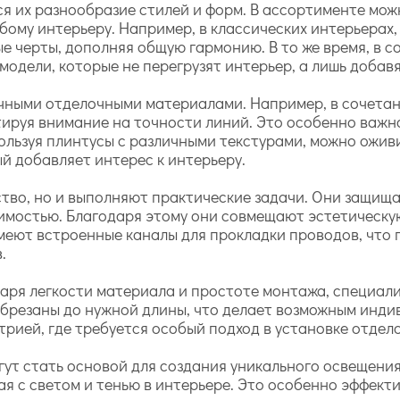
я их разнообразие стилей и форм. В ассортименте мож
юбому интерьеру. Например, в классических интерьерах
е черты, дополняя общую гармонию. В то же время, в 
модели, которые не перегрузят интерьер, а лишь добав
чными отделочными материалами. Например, в сочетан
тируя внимание на точности линий. Это особенно важно
пользуя плинтусы с различными текстурами, можно оживи
й добавляет интерес к интерьеру.
тво, но и выполняют практические задачи. Они защища
имостью. Благодаря этому они совмещают эстетическу
имеют встроенные каналы для прокладки проводов, что
.
аря легкости материала и простоте монтажа, специали
 обрезаны до нужной длины, что делает возможным инд
рией, где требуется особый подход в установке отдел
ут стать основой для создания уникального освещения
 с светом и тенью в интерьере. Это особенно эффекти