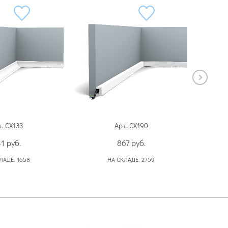
. CX133
Арт. CX190
31
руб.
867
руб.
ЛАДЕ:
1658
НА СКЛАДЕ:
2759