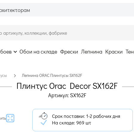
рхитекторам
обоев
Обои на складе
Фрески
Лепнина
Краски
Тен
тусы
Лепнина ORAC Плинтусы SX162F
Плинтус Orac Decor SX162F
Артикул: SX162F
Срок поставки: 1-2 рабочих дня
ить
На складе:
969 шт