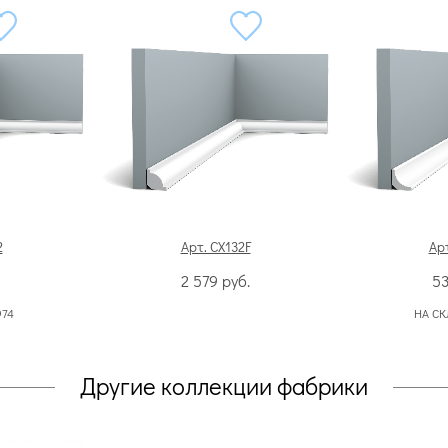
2
Арт. CX132F
Арт
2 579
руб.
5
974
НА СК
Другие коллекции фабрики