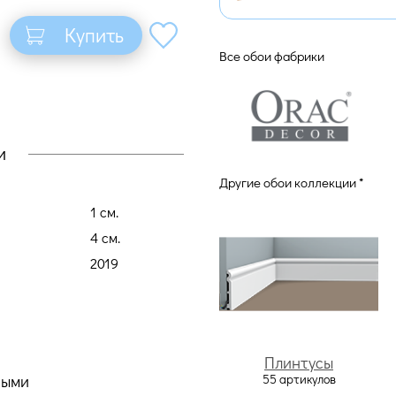
Купить
Все обои фабрики
и
Другие обои коллекции *
1 cм.
4 cм.
2019
Плинтусы
55 артикулов
ными