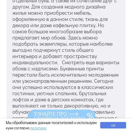
отдельных букв, а также их сочетание друг с
другом. Для создания модного дизайна
жилья можно приобрести мебель,
оформленную в данном стиле, ткань для
декора или даже кафельную плитку. Но
самое большое многообразие выбора
предлагает мир обоев. Здесь можно
подобрать экземпляры, которые наиболее
выгодно подчеркнут стиль общего
интерьера и добавят пространству
индивидуальности. Смотреть еще варианты
обоев с надписями. Буквенные принты
перестали быть исключительно молодежным
или узконаправленным решением. Сегодня
они успешно используются в классических
гостиных, уютных спальнях, брутальных
лофтах и даже в детских комнатах, где
выполняют не только декоративную, но и
обучающую функцию. Главное — правильно
УЗНАЙТЕ ПРО
соотнести шрифт, цвет и масштаб рисунка с
СКИДКУ И ДОСТАВКУ
Мы обрабатываем данные посетителей и используем
характером помещения. Выбираем обои с
ОК
куки согласно
политике
надписями по стилю интерьера Существует