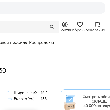
Войти
Избранное
Корзина
евой профиль
Распродажа
60
Ширина (cм):
16.2
Смотреть обои
Высота (cм):
183
СКЛАДЕ,
40 000 артику