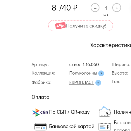
8 740
₽
–
+
шт
Получите cкидку!
Характеристик
Артикул:
ствол 1.16.060
Ширина:
Коллекция:
Полуколонны
Высота:
Год:
Фабрика:
ЕВРОПЛАСТ
Оплата
По СБП / QR-коду
Налич
Банков
Банковской картой
перево