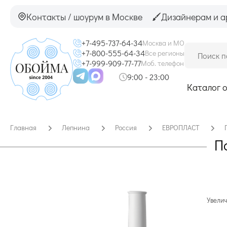
Контакты / шоурум в Москве
Дизайнерам и а
+7-495-737-64-34
Москва и МО
+7-800-555-64-34
Все регионы
+7-999-909-77-77
Моб. телефон
9:00 - 23:00
Каталог 
Главная
Лепнина
Россия
ЕВРОПЛАСТ
П
Увелич