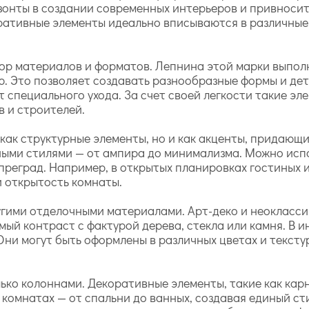
зонты в создании современных интерьеров и привносит
ративные элементы идеально вписываются в различные
ор материалов и форматов. Лепнина этой марки выпол
ю. Это позволяет создавать разнообразные формы и дет
т специального ухода. За счет своей легкости такие э
в и строителей.
 как структурные элементы, но и как акценты, придающ
нными стилями — от ампира до минимализма. Можно исп
реград. Например, в открытых планировках гостиных и 
 открытость комнаты.
гими отделочными материалами. Арт-деко и неоклассик
ый контраст с фактурой дерева, стекла или камня. В и
ни могут быть оформлены в различных цветах и текстур
ько колоннами. Декоративные элементы, такие как карн
комнатах — от спальни до ванных, создавая единый ст