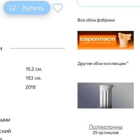
Купить
Все обои фабрики
и
Другие обои коллекции *
16.2 cм.
183 cм.
2018
ными
Полуколонны
ский
29 артикулов
д