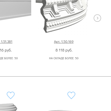
 1.51.381
Арт. 1.50.169
А
516
руб.
8 118
руб.
ДЕ БОЛЕЕ:
50
НА СКЛАДЕ БОЛЕЕ:
50