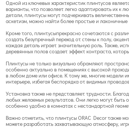
Одной из ключевых характеристик плинтусов являетс
варианты, что позволяет легко адаптировать их к л
детали, плинтусы могут подчеркивать величественны
аскетизм, можно найти более простые и лаконичные 
Кроме того, плинтусыпрекрасно сочетаются с разли
создать безупречный переход от стены к полу, акцен
каждая деталь играет значительную роль. Также, ис
деревянных полов создает эффект контраста, которы
Плинтусы не только визуально обрамляют пространс
особенно актуально в помещениях с высокой проход
в любом доме или офисе. К тому же, многие модели 
интерьере, избегая беспорядка от видимых проводов
Установка также не представляет трудности. Благод
любых желаемых результатов. Они легко могут быть
особенно удобно в комнатах с нестандартной геомет
Важно отметить, что плинтусы ORAC Decor также мог
можете разработать захватывающую атмосферу, играя