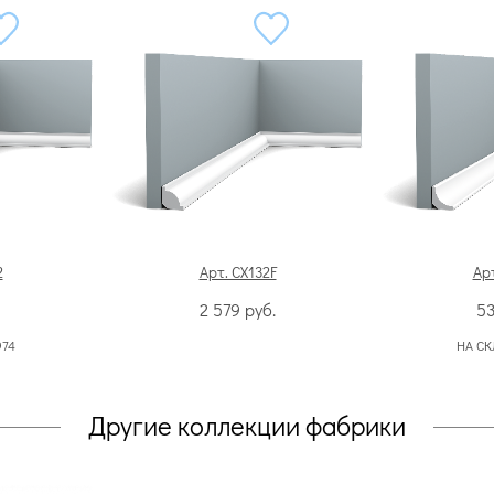
2
Арт. CX132F
Арт
2 579
руб.
5
974
НА СК
Другие коллекции фабрики