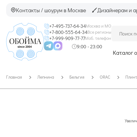
Контакты / шоурум в Москве
Дизайнерам и а
+7-495-737-64-34
Москва и МО
+7-800-555-64-34
Все регионы
+7-999-909-77-77
Моб. телефон
9:00 - 23:00
Каталог 
Главная
Лепнина
Бельгия
ORAC
Плин
Увелич