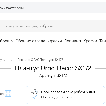
рхитекторам
обоев
Обои на складе
Фрески
Лепнина
Краски
Тен
тусы
Лепнина ORAC Плинтусы SX172
Плинтус Orac Decor SX172
Артикул: SX172
Срок поставки: 1-2 рабочих дня
ить
На складе:
3032 шт