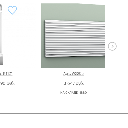
т. K1121
Арт. WX205
290
руб.
3 647
руб.
НА СКЛАДЕ:
1880