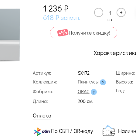
1 236
₽
–
+
618
₽
за м.п.
шт
Получите cкидку!
Характеристик
Артикул:
SX172
Ширина:
Коллекция:
Плинтусы
Высота:
Год:
Фабрика:
ORAC
Длина:
200 cм.
Оплата
По СБП / QR-коду
Налич