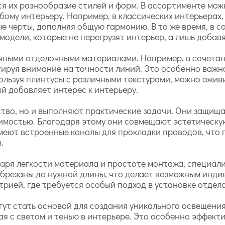
я их разнообразие стилей и форм. В ассортименте мож
юбому интерьеру. Например, в классических интерьерах
е черты, дополняя общую гармонию. В то же время, в 
модели, которые не перегрузят интерьер, а лишь добав
чными отделочными материалами. Например, в сочетан
тируя внимание на точности линий. Это особенно важно
пользуя плинтусы с различными текстурами, можно оживи
й добавляет интерес к интерьеру.
тво, но и выполняют практические задачи. Они защища
имостью. Благодаря этому они совмещают эстетическу
имеют встроенные каналы для прокладки проводов, что
.
аря легкости материала и простоте монтажа, специали
 обрезаны до нужной длины, что делает возможным инд
рией, где требуется особый подход в установке отдел
ут стать основой для создания уникального освещения
 с светом и тенью в интерьере. Это особенно эффекти