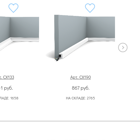
. CX133
Арт. CX190
31
руб.
867
руб.
ЛАДЕ:
1658
НА СКЛАДЕ:
2765