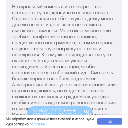
Натуральный камень в интерьере – это
всегда статусно, красиво и основательно.
Однако позволить себе такую отделку могут
далеко не все, и дело здесь не только в
высокой стоимости. Монтаж каменных плит
требует профессиональных навыков,
специального инструмента, а сам материал
создает серьезную нагрузку на стены и
перекрытия. К тому же, природная фактура
нуждается в тщательном уходе и
периодической реставрации, чтобы
сохранять презентабельный вид. Смотреть
больше вариантов обоев под камень.
Альтернативой выступает керамогранит или
плитка под камень, но и здесь остаются
сложности: пыльная и трудоемкая укладка,
необходимость идеально ровного основания
и высокая цена качественного материала.
УЗНАЙТЕ ПРО
Идеальным архитектурным решением для
СКИДКУ И ДОСТАВКУ
Мы обрабатываем данные посетителей и используем
тех, кто мечтает о брутальном лофте,
ОК
куки согласно
политике
уютном шале или элегантной классике,