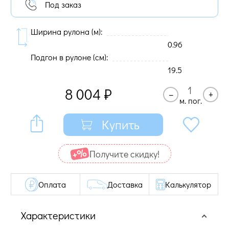
Под заказ
Ширина рулона (м):
0.96
Подгон в рулоне (cм):
19.5
8 004
₽
–
+
м. пог.
Купить
Получите cкидку!
Оплата
Доставка
Калькулятор
Характеристики