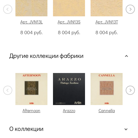
Арт. JVN13L
Арт. JVN13S
Арт. JVN13T
Ар
8 004
руб.
8 004
руб.
8 004
руб.
8
Другие коллекции фабрики
Afternoon
Arazzo
Cannella
О коллекции