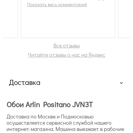
вас рекомендовать друзьям!
Показать весь комментарий
по-настоящему роскошная палитра — широкий
выбор цветов от сочных ярких до теплых (например,
медового) и спокойных холодных (морской,
аквамарин);
Все отзывы
стойкие цвета, которые более десятилетия будут
радовать взгляд;
Читайте отзывы о нас на Яндекс
прочность и износостойкость;
относительно простое нанесение (технология
подробно описана на упаковке, не возникнет
проблем со стыковкой);
Доставка
долговечность — текстильные покрытия рассчитаны
на срок от 10 лет;
гарантируется плотное прилегание к стене,
благодаря к чему создается эффект звукопоглощения
Обои Arlin Positano JVN3T
и повышения теплоизоляции.
Доставка по Москве и Подмосковью
осуществляется сервисной службой нашего
интернет-магазина. Машина выезжает в рабочие