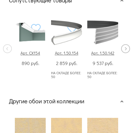
Сопутствующие товары
Арт. CX154
Арт. 1.50.154
Арт. 1.50.142
Ар
890
руб.
2 859
руб.
9 537
руб.
5
НА СКЛАДЕ БОЛЕЕ:
НА СКЛАДЕ БОЛЕЕ:
50
50
НА СК
50
Другие обои этой коллекции