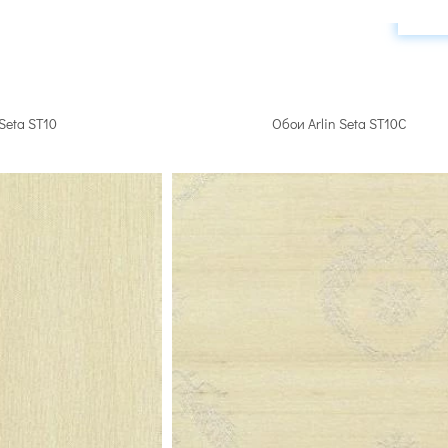
ла
39 артикулов
75 артикулов
50
 Seta ST10
Обои Arlin Seta ST10C