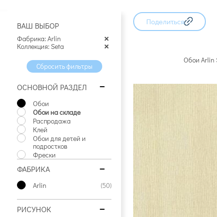
94 артикула
71 артикул
34 артику
Поделиться
ВАШ ВЫБОР
Фабрика: Arlin
Коллекция: Seta
Обои Arlin
Сбросить фильтры
ОСНОВНОЙ РАЗДЕЛ
Обои
Обои на складе
Распродажа
Клей
Обои для детей и
подростков
Фрески
ФАБРИКА
Arlin
(50)
РИСУНОК