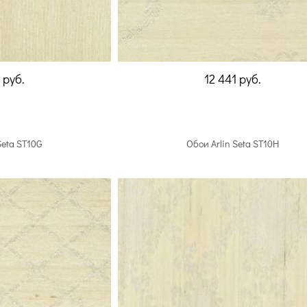
1
руб.
12 441
руб.
Seta ST10G
Обои Arlin Seta ST10H