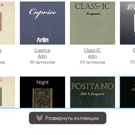
a
Caprice
Class-IC
Arlin
Arlin
лов
60 артикулов
65 артикулов
55
Развернуть коллекции
g
Night
Positano
Arlin
Arlin