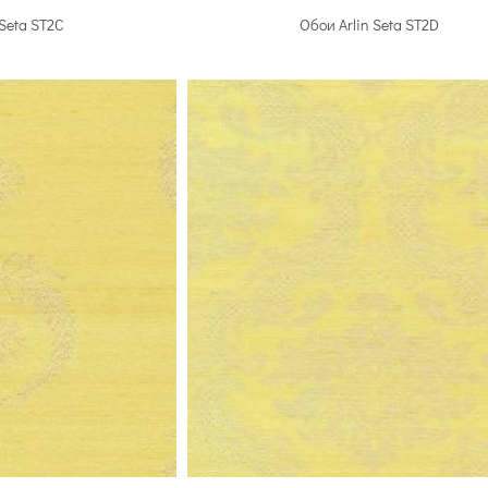
 Seta ST2C
Обои Arlin Seta ST2D