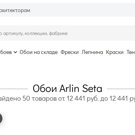
рхитекторам
обоев
Обои на складе
Фрески
Лепнина
Краски
Тен
Обои Arlin Seta
айдено
50
товаров
от
12 441
руб. до
12 441
р