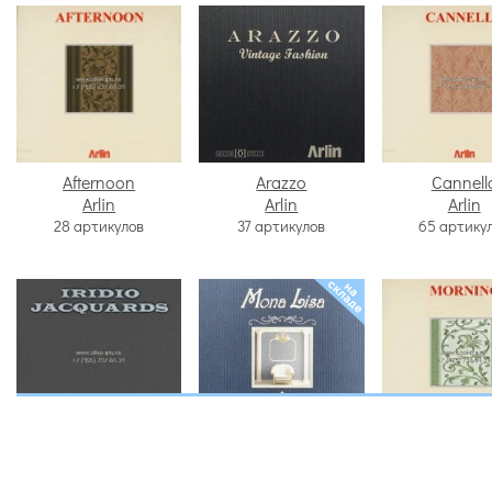
Afternoon
Arazzo
Cannell
Arlin
Arlin
Arlin
28 артикулов
37 артикулов
65 артику
Iridio Jacquards
Mona Lisa
Mornin
Arlin
Arlin
Arlin