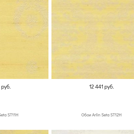
1
руб.
12 441
руб.
Seta ST11H
Обои Arlin Seta ST12H