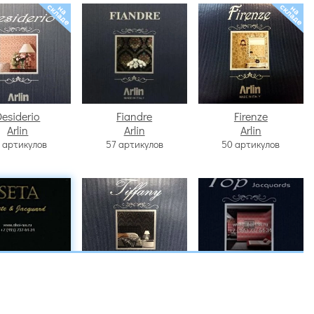
Desiderio
Fiandre
Firenze
Arlin
Arlin
Arlin
 артикулов
57 артикулов
50 артикулов
Seta
Tiffany
Top
Arlin
Arlin
Arlin