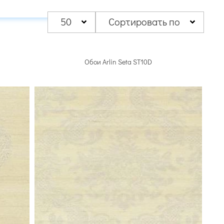
 артикулов
40 артикулов
42 артикула
50
Сортировать по
Обои Arlin Seta ST10D