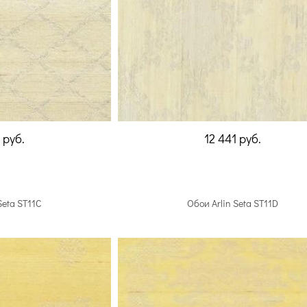
1
руб.
12 441
руб.
Seta ST11C
Обои Arlin Seta ST11D