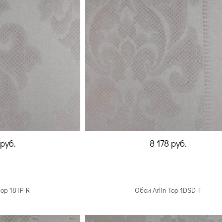
руб.
8 178
руб.
Top 18TP-R
Обои Arlin Top 1DSD-F