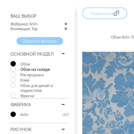
94 артикула
71 артикул
34 артику
Поделиться
ВАШ ВЫБОР
Фабрика: Arlin
Коллекция: Top
Обои Arlin 
Сбросить фильтры
ОСНОВНОЙ РАЗДЕЛ
Обои
Обои на складе
Распродажа
Клей
Обои для детей и
подростков
Фрески
ФАБРИКА
Arlin
(42)
РИСУНОК