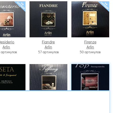
Desiderio
Fiandre
Firenze
Arlin
Arlin
Arlin
 артикулов
57 артикулов
50 артикулов
Seta
Tiffany
Top
Arlin
Arlin
Arlin