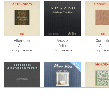
Afternoon
Arazzo
Cannell
Arlin
Arlin
Arlin
28 артикулов
37 артикулов
65 артику
Iridio Jacquards
Mona Lisa
Mornin
Arlin
Arlin
Arlin