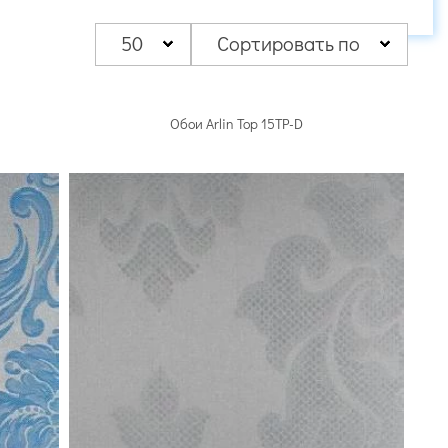
 артикулов
40 артикулов
42 артикула
50
Сортировать по
Обои Arlin Top 15TP-D