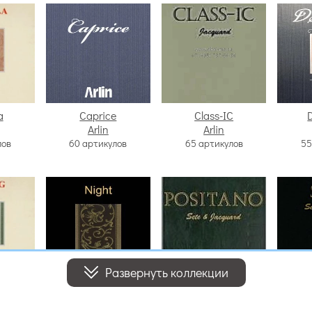
a
Caprice
Class-IC
Arlin
Arlin
лов
60 артикулов
65 артикулов
55
Развернуть коллекции
g
Night
Positano
Arlin
Arlin