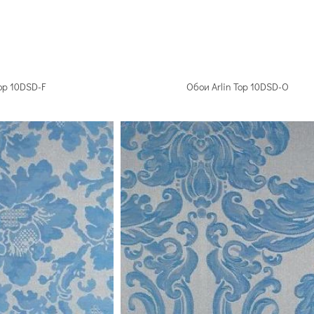
ла
39 артикулов
75 артикулов
50
Top 10DSD-F
Обои Arlin Top 10DSD-O