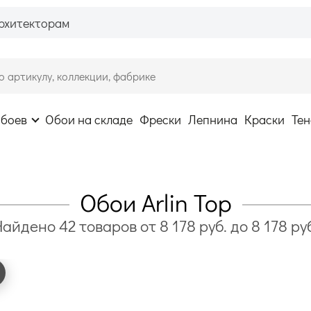
рхитекторам
обоев
Обои на складе
Фрески
Лепнина
Краски
Тен
Обои Arlin Top
Найдено
42
товаров
от
8 178
руб. до
8 178
ру