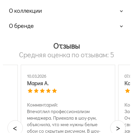
О коллекции
О бренде
Отзывы
Средняя оценка по отзывам: 5
10.03.2026
07.0
Мария А.
Ксе
Комментарий:
Ком
Впечатлил профессионализм
Зак
менеджера. Приехала в шоу-рум,
Оче
объяснила, что мне нужны белые
свя
<
>
обои со скрытым рисунком. В шоу-
зак