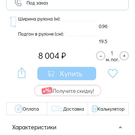
Под заказ
Ширина рулона (м):
0.96
Подгон в рулоне (cм):
19.5
8 004
₽
–
+
м. пог.
Купить
Получите cкидку!
Оплата
Доставка
Калькулятор
Характеристики