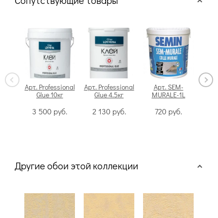
Сопутствующие товары
Арт. Professional
Арт. Professional
Арт. SEM-
Glue 10кг
Glue 4.5кг
MURALE-1L
Swi
3 500
руб.
2 130
руб.
720
руб.
Другие обои этой коллекции