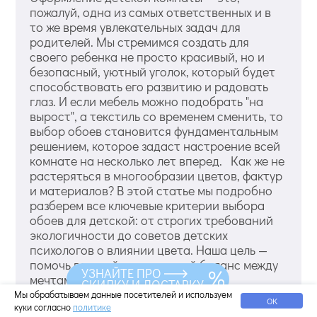
пожалуй, одна из самых ответственных и в
то же время увлекательных задач для
родителей. Мы стремимся создать для
своего ребенка не просто красивый, но и
безопасный, уютный уголок, который будет
способствовать его развитию и радовать
глаз. И если мебель можно подобрать "на
вырост", а текстиль со временем сменить, то
выбор обоев становится фундаментальным
решением, которое задаст настроение всей
комнате на несколько лет вперед. Как же не
растеряться в многообразии цветов, фактур
и материалов? В этой статье мы подробно
разберем все ключевые критерии выбора
обоев для детской: от строгих требований
экологичности до советов детских
психологов о влиянии цвета. Наша цель —
помочь вам найти идеальный баланс между
УЗНАЙТЕ ПРО
мечтами вашего ребенка и вашими
СКИДКУ И ДОСТАВКУ
представлениями о практичности и
Мы обрабатываем данные посетителей и используем
ОК
куки согласно
политике
безопасности. Критерий №1: Материал —