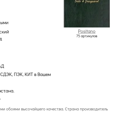
ными
Positano
ский
75 артикулов
д
АД
СДЭК, ПЭК, КИТ в Вашем
хстана.
.
ьными обоями высочайшего качества. Страна производитель