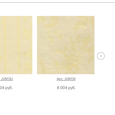
. JVN13U
Арт. JVN13V
004
руб.
8 004
руб.