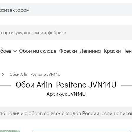
рхитекторам
обоев
Обои на складе
Фрески
Лепнина
Краски
Тен
Обои Arlin Positano JVN14U
Обои Arlin Positano JVN14U
Артикул: JVN14U
по наличию обоев со всех складов России, если написан