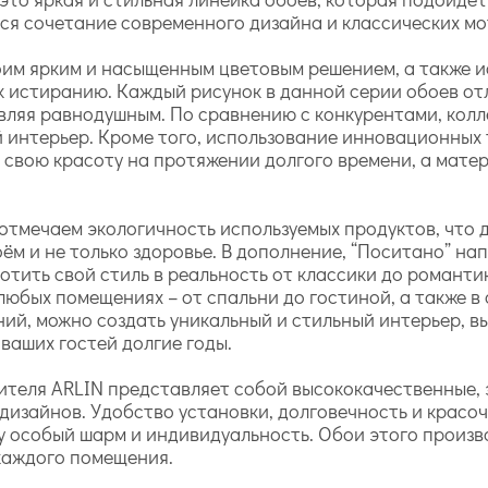
тся сочетание современного дизайна и классических м
оим ярким и насыщенным цветовым решением, а также 
к истиранию. Каждый рисунок в данной серии обоев от
авляя равнодушным. По сравнению с конкурентами, кол
 интерьер. Кроме того, использование инновационных 
свою красоту на протяжении долгого времени, а мате
тмечаем экологичность используемых продуктов, что д
оём и не только здоровье. В дополнение, “Поситано” 
ить свой стиль в реальность от классики до романтик
любых помещениях – от спальни до гостиной, а также 
й, можно создать уникальный и стильный интерьер, вы
ваших гостей долгие годы.
дителя ARLIN представляет собой высококачественные, 
дизайнов. Удобство установки, долговечность и красо
еру особый шарм и индивидуальность. Обои этого произ
каждого помещения.