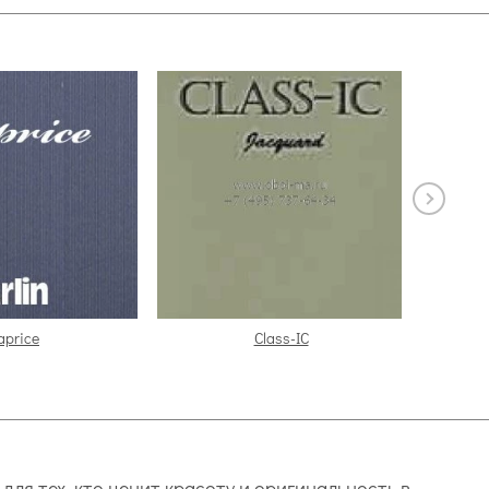
aprice
Class-IC
для тех, кто ценит красоту и оригинальность в