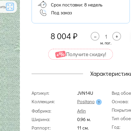
Срок поставки: 8 недель
ить
Под заказ
8 004
₽
–
+
м. пог.
Получите cкидку!
Характеристик
Артикул:
JVN14U
Вид обое
Коллекция:
Positano
Основа:
Покрытие
Фабрика:
Arlin
Тип обое
Ширина:
0.96 м.
Год:
Раппорт:
11 cм.