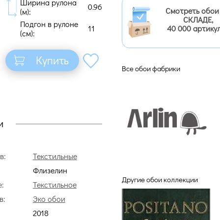
Ширина рулона
0.96
Смотреть обои
(м):
СКЛАДЕ,
Подгон в рулоне
11
40 000 артику
(cм):
Купить
Все обои фабрики
и
в:
Текстильные
Флизелин
Другие обои коллекции
:
Текстильное
в:
Эко обои
2018