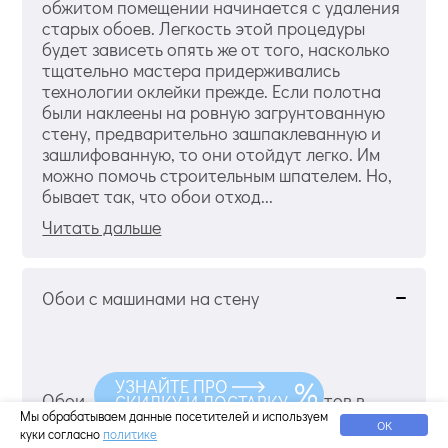
обжитом помещении начинается с удаления
старых обоев. Легкость этой процедуры
будет зависеть опять же от того, насколько
тщательно мастера придерживались
технологии оклейки прежде. Если полотна
были наклеены на ровную загрунтованную
стену, предварительно зашпаклеванную и
зашлифованную, то они отойдут легко. Им
можно помочь строительным шпателем. Но,
бывает так, что обои отход...
Читать дальше
Обои с машинами на стену
УЗНАЙТЕ ПРО
Обои – это один из главных элементов в
СКИДКУ И ДОСТАВКУ
Мы обрабатываем данные посетителей и используем
интерьере, задающий настроение всему
ОК
куки согласно
политике
помещению. Сегодня существует огромное