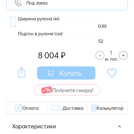
Под заказ
Ширина рулона (м):
0.96
Подгон в рулоне (cм):
52
8 004
₽
–
+
м. пог.
Купить
Получите cкидку!
Оплата
Доставка
Калькулятор
Характеристики