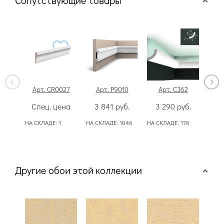
Сопутствующие товары
Арт. CR0027
Арт. P9010
Арт. C362
А
Спец. цена
3 841
руб.
3 290
руб.
2
НА СКЛАДЕ:
1
НА СКЛАДЕ:
1046
НА СКЛАДЕ:
176
НА С
Другие обои этой коллекции