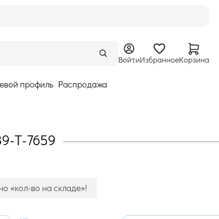
Войти
Избранное
Корзина
евой профиль
Распродажа
39-T-7659
о «кол-во на складе»!