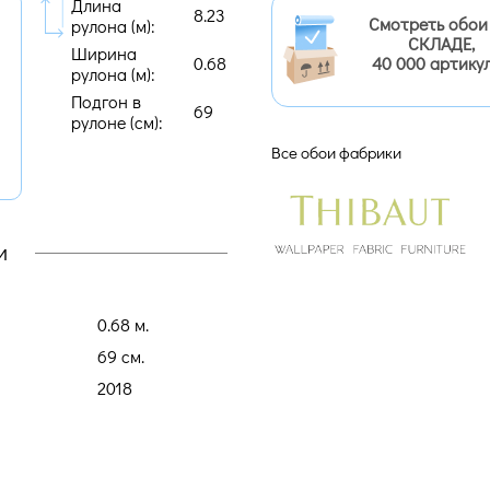
Длина
8.23
Смотреть обои
рулона (м):
СКЛАДЕ,
Ширина
0.68
40 000 артику
рулона (м):
Подгон в
69
рулоне (cм):
Все обои фабрики
и
0.68 м.
69 cм.
2018