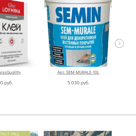
wissQualitty
Арт. SEM-MURALE-10L
А
00
руб.
5 030
руб.