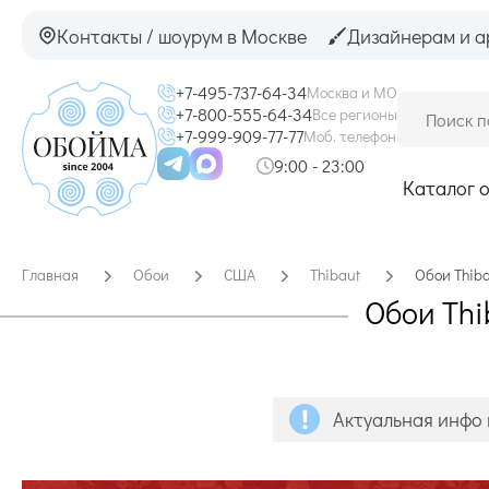
Контакты / шоурум в Москве
Дизайнерам и а
+7-495-737-64-34
Москва и МО
+7-800-555-64-34
Все регионы
+7-999-909-77-77
Моб. телефон
9:00 - 23:00
Каталог 
Главная
Обои
США
Thibaut
Обои Thiba
Обои Thi
Актуальная инфо 