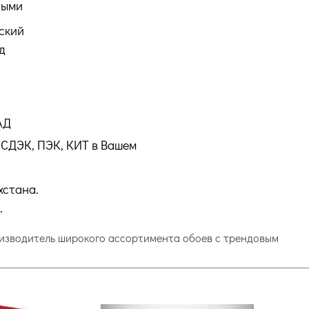
ными
ский
д
АД
СДЭК, ПЭК, КИТ в Вашем
хстана.
.
роизводитель широкого ассортимента обоев с трендовым