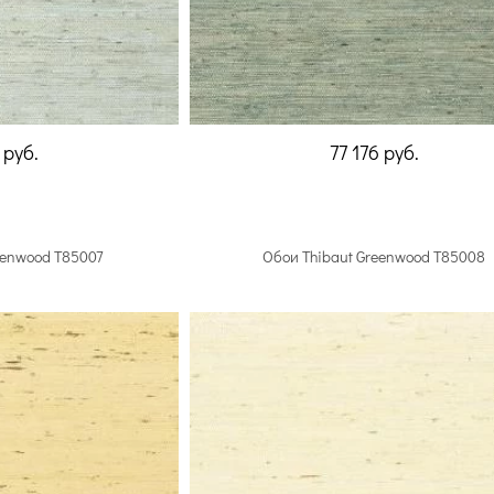
6
руб.
77 176
руб.
eenwood T85007
Обои Thibaut Greenwood T85008