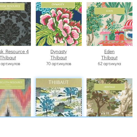
k Resource 4
Dynasty
Eden
Thibaut
Thibaut
Thibaut
 артикулов
70 артикулов
62 артикула
loth Resource
Greenwood
Heritage
Thibaut
Thibaut
IV