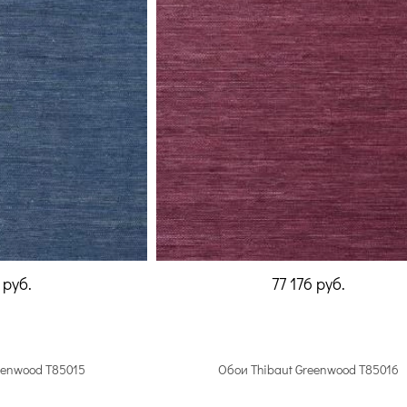
6
руб.
77 176
руб.
eenwood T85015
Обои Thibaut Greenwood T85016