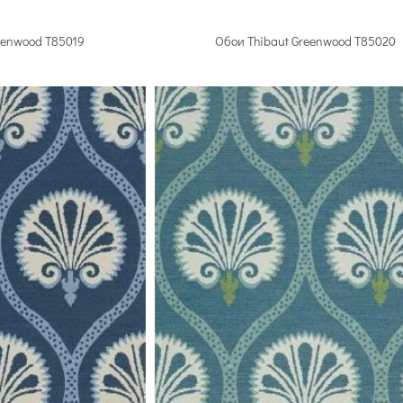
eenwood T85019
Обои Thibaut Greenwood T85020