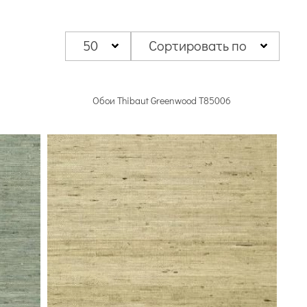
Thibaut
58 артикулов
52 артикула
 артикулов
50
Сортировать по
Обои Thibaut Greenwood T85006