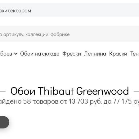
рхитекторам
обоев
Обои на складе
Фрески
Лепнина
Краски
Тен
Обои Thibaut Greenwood
айдено
58
товаров
от
13 703
руб. до
77 175
р