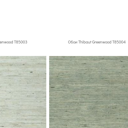
лов
104 артикула
Thibaut
81 артикул
86
eenwood T85003
Обои Thibaut Greenwood T85004