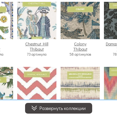
Chestnut Hill
Colony
Damas
t
Thibaut
Thibaut
ла
73 артикула
58 артикулов
78
Развернуть коллекции
ace
Graphic Resource
Grasscloth Resource
Grassc
t
Thibaut
5