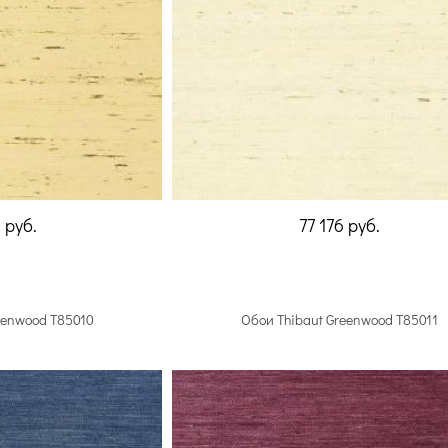
1
руб.
77 176
руб.
eenwood T85010
Обои Thibaut Greenwood T85011