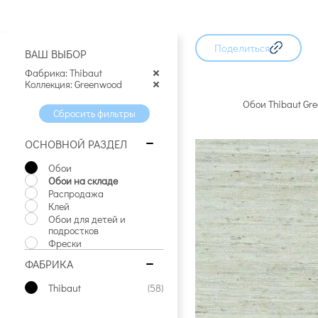
93 артикула
74 артикула
47 артику
Поделиться
ВАШ ВЫБОР
Фабрика: Thibaut
Коллекция: Greenwood
Обои Thibaut Gr
Сбросить фильтры
ОСНОВНОЙ РАЗДЕЛ
Обои
Обои на складе
Распродажа
Клей
Обои для детей и
подростков
Фрески
ФАБРИКА
Thibaut
(58)