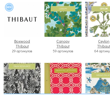
Boxwood
Canopy
Ceylon
Thibaut
Thibaut
Thibau
29 артикулов
59 артикулов
64 артику
Faux Resource
Geometric Resource 2
Grand Pal
Thibaut
Thibaut
Thibau