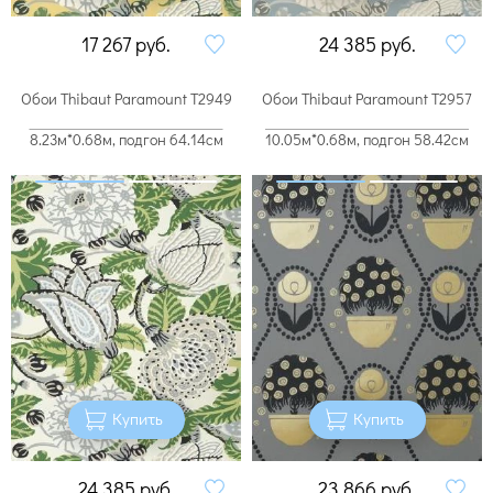
17 267
руб.
24 385
руб.
Обои Thibaut Paramount T2949
Обои Thibaut Paramount T2957
8.23м*0.68м, подгон 64.14см
10.05м*0.68м, подгон 58.42см
Купить
Купить
24 385
руб.
23 866
руб.