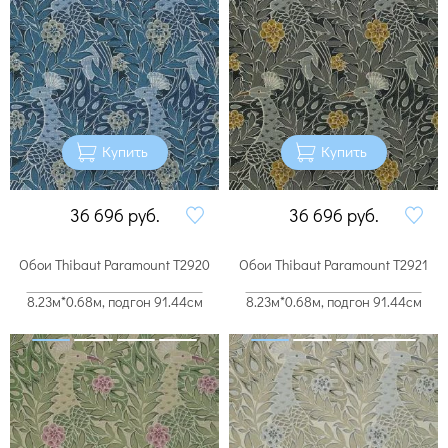
Купить
Купить
36 696
руб.
36 696
руб.
Обои Thibaut Paramount T2920
Обои Thibaut Paramount T2921
8.23м*0.68м, подгон 91.44см
8.23м*0.68м, подгон 91.44см