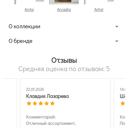
Anita
Arcadia
Artist
At
О коллекции
О бренде
Отзывы
Средняя оценка по отзывам: 5
14.05.2026
28.0
Шевчук И.
Ан
Комментарий:
Ком
Помощь в выборе фресок, качество и
Нет