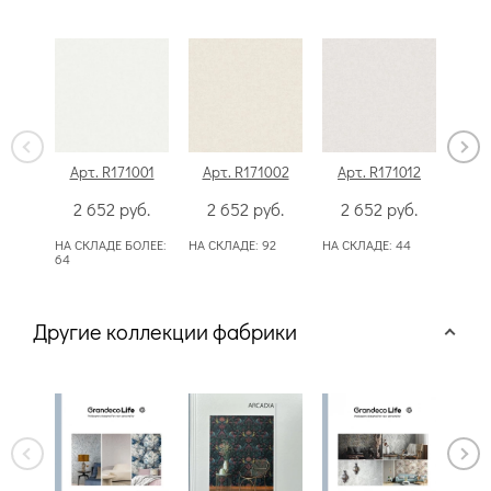
Арт. R171001
Арт. R171002
Арт. R171012
Ар
2 652
руб.
2 652
руб.
2 652
руб.
2
НА СКЛАДЕ БОЛЕЕ:
НА СКЛАДЕ:
92
НА СКЛАДЕ:
44
НА С
64
Другие коллекции фабрики