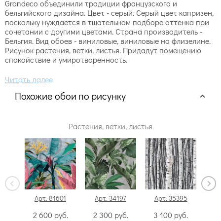
Grandeco объединили традиции французского и
бельгийского дизайна. Цвет - серый. Серый цвет капризен,
поскольку нуждается в тщательном подборе оттенка при
сочетании с другими цветами. Страна производитель -
Бельгия. Вид обоев - виниловые, виниловые на флизелине.
Рисунок растения, ветки, листья. Придадут помещению
спокойствие и умиротворенность.
Похожие обои по рисунку
Растения, ветки, листья
Арт. 81601
Арт. 34197
Арт. 35395
Ар
2 600
руб.
2 300
руб.
3 100
руб.
3