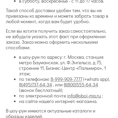
в субботу, воскресенье - с 11 до 17 часов.
Такой способ доставки удобен тем, что вы не
привязаны ко времени и можете забрать товар в
любой момент, когда вам будет удобно.
Если вы хотите получить заказ самостоятельно,
не забудьте указать этот факт при оформлении
заказа. Заказ можно оформить несколькими
способами:
в шоу-рум по адресу: г. Москва, станция
метро Бауманская, ул. Ф.Энгельса, д.75,
строение 11, Бизнес-Центр «Пальмира», 1
этаж;
по телефонам:
8-999-909-7777
(+whats app),
8(495)737-64-34
, или
8(800)555-64-34
(звонок бесплатный);
по электронной почте
info@oboi-ma.ru
;
на сайте нашего интернет-магазина.
В шоу-рум имеются актуальные каталоги и
образцы изделий.