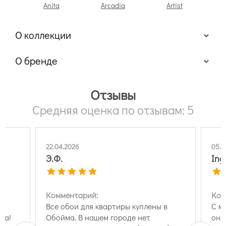
Anita
Arcadia
Artist
At
О коллекции
О бренде
Отзывы
Средняя оценка по отзывам: 5
22.04.2026
05.0
Э.Ф.
Ing
Комментарий:
Ком
Все обои для квартиры куплены в
С м
да!
Обойма. В нашем городе нет
онл