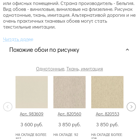
или офисных помещений. Страна производитель - Бельгия.
Вид обоев - виниловые, виниловые на флизелине. Рисунок
однотонные, ткань, имитация. Альтернативой дорогих и не
очень практичных тканевых обоев могут стать
текстильные имитации.
Похожие обои по рисунку
Однотонные
,
Ткань, имитация
Арт. 983609
Арт. 820560
Арт. 820553
А
3 600
руб.
3 850
руб.
3 850
руб.
4
НА СКЛАДЕ БОЛЕЕ:
НА СКЛАДЕ:
92
НА СКЛАДЕ БОЛЕЕ:
НА С
107
128