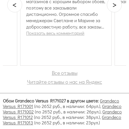
магазинов с хорошим выбором обоев,
зап
<
>
поэтому все заказывали
дистанционно. Огромное спасибо
Versus by Grandeco
менеджерам Светлане и Марине за
добросовестную работу, все заказы
всегда были оперативно отработаны.
Показать весь комментарий
Каждый раз было приятно
сотрудничать и возвращаться снова
за заказом. Доставка всегда
оперативная, упакованы обои на
Коллекция Версус
совесть
Все отзывы
Читайте отзывы о нас на Яндекс
Обои Grandeco Versus R171027 в другом цвете:
Grandeco
Versus R171001
(по 2652 руб., в наличии: 64рул.),
Grandeco
Versus R171002
(по 2652 руб., в наличии: 26рул.),
Grandeco
Versus R171012
(по 2652 руб., в наличии: 38рул.),
Grandeco
Versus R171013
(по 2652 руб., в наличии: 23рул.)