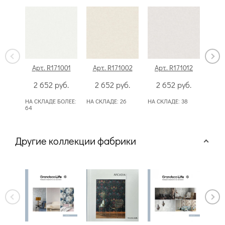
Арт. R171001
Арт. R171002
Арт. R171012
Ар
2 652
руб.
2 652
руб.
2 652
руб.
2
НА СКЛАДЕ БОЛЕЕ:
НА СКЛАДЕ:
26
НА СКЛАДЕ:
38
НА С
64
Другие коллекции фабрики