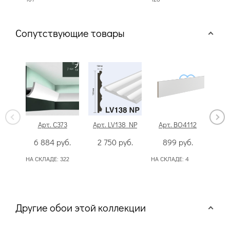
Сопутствующие товары
Арт. C373
Арт. LV138 NP
Арт. BO4112
Арт
6 884
руб.
2 750
руб.
899
руб.
1
НА СКЛАДЕ:
322
НА СКЛАДЕ:
4
НА СК
50
Другие обои этой коллекции