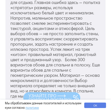
для отдыха. Главная ошибка здесь — попытка
«спрятать» размеры, используя
исключительно белый цвет и минимализм.
Напротив, маленькое пространство
позволяет смелее экспериментировать с
текстурой, акцентами и атмосферой. Цель
выбора обоев — не просто заполнить стены,
а управлять восприятием: скорректировать
пропорции, задать настроение и создать
иллюзию простора. Успех лежит на трех
«китах»: правильный материал, грамотный
цвет и продуманный узор. Более 300
вариантов обоев для спальни в полоску. Еще
варианты обоев для спальни с
геометрическим узором. Материал — основа
микроклимата и долговечности Выбор
материала определяет не только внешний
вид, но и атмосферу в комнате. В спальне,
УЗНАЙТЕ ПРО
где мы восстанавливаем силы, это
СКИДКУ И ДОСТАВКУ
критически важно. Бумажные обои. Плюсы:
Мы обрабатываем данные посетителей и используем
ОК
Максимальная экологичность и паропрони...
куки согласно
политике