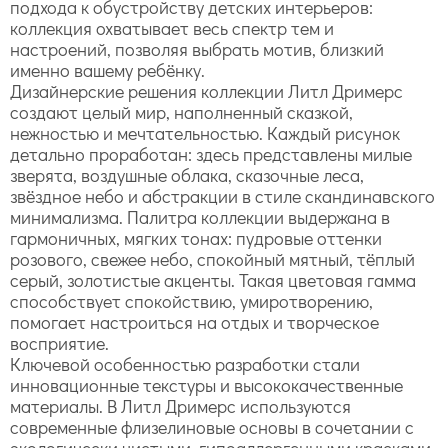
подхода к обустройству детских интерьеров:
коллекция охватывает весь спектр тем и
настроений, позволяя выбрать мотив, близкий
именно вашему ребёнку.
Дизайнерские решения коллекции Литл Дримерс
создают целый мир, наполненный сказкой,
нежностью и мечтательностью. Каждый рисунок
детально проработан: здесь представлены милые
зверята, воздушные облака, сказочные леса,
звёздное небо и абстракции в стиле скандинавского
минимализма. Палитра коллекции выдержана в
гармоничных, мягких тонах: пудровые оттенки
розового, свежее небо, спокойный мятный, тёплый
серый, золотистые акценты. Такая цветовая гамма
способствует спокойствию, умиротворению,
помогает настроиться на отдых и творческое
восприятие.
Ключевой особенностью разработки стали
инновационные текстуры и высококачественные
материалы. В Литл Дримерс используются
современные флизелиновые основы в сочетании с
экологически чистыми, гипоаллергенными красками,