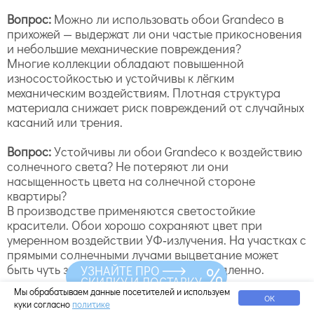
Вопрос:
Можно ли использовать обои Grandeco в
прихожей — выдержат ли они частые прикосновения
и небольшие механические повреждения?
Многие коллекции обладают повышенной
износостойкостью и устойчивы к лёгким
механическим воздействиям. Плотная структура
материала снижает риск повреждений от случайных
касаний или трения.
Вопрос:
Устойчивы ли обои Grandeco к воздействию
солнечного света? Не потеряют ли они
насыщенность цвета на солнечной стороне
квартиры?
В производстве применяются светостойкие
красители. Обои хорошо сохраняют цвет при
умеренном воздействии УФ‑излучения. На участках с
прямыми солнечными лучами выцветание может
быть чуть заметнее, но происходит медленно.
УЗНАЙТЕ ПРО
СКИДКУ И ДОСТАВКУ
Мы обрабатываем данные посетителей и используем
Вопрос:
Допускают ли обои Grandeco влажную
ОК
куки согласно
политике
уборку? Можно ли их протирать влажной тряпкой?