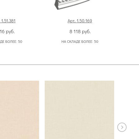
 1.51.381
Арт. 1.50.169
А
516
руб.
8 118
руб.
ДЕ БОЛЕЕ:
50
НА СКЛАДЕ БОЛЕЕ:
50