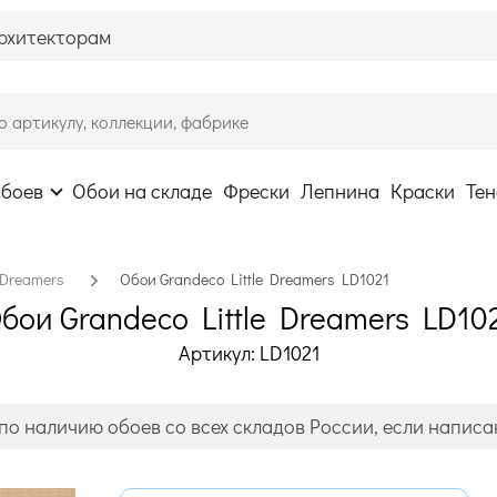
рхитекторам
обоев
Обои на складе
Фрески
Лепнина
Краски
Тен
e Dreamers
Обои Grandeco Little Dreamers LD1021
бои Grandeco Little Dreamers LD10
Артикул: LD1021
по наличию обоев со всех складов России, если написан