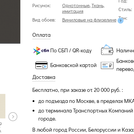
Год:
Рисунок:
Однотонные
,
Ткань,
Стиль:
имитация
Тон:
Вид обоев:
Виниловые на флизелине
Оплата
По СБП / QR-коду
Налич
Банков
Банковской картой
перево
Доставка
Бесплатно, при заказе от 20 000 руб. :
до подъезда по Москве, в пределах МК
до терминала Транспортных Компаний 
городе.
9
LD1020
В любой город России, Белоруссии и Каза
.
2 рул.