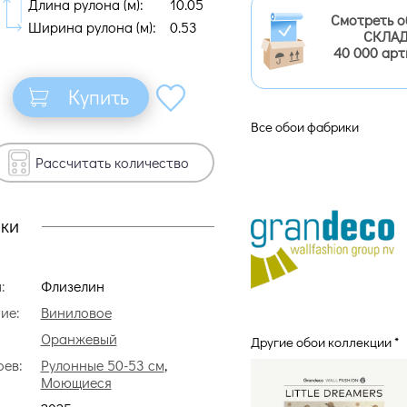
Длина рулона (м):
10.05
Смотреть о
Ширина рулона (м):
0.53
СКЛАД
40 000 арт
Купить
Все обои фабрики
Рассчитать количество
ки
:
Флизелин
ие:
Виниловое
Оранжевый
Другие обои коллекции *
оев:
Рулонные 50-53 см
,
Моющиеся