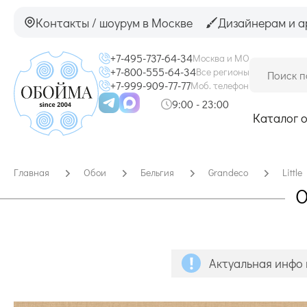
Контакты / шоурум в Москве
Дизайнерам и а
+7-495-737-64-34
Москва и МО
+7-800-555-64-34
Все регионы
+7-999-909-77-77
Моб. телефон
9:00 - 23:00
Каталог 
Главная
Обои
Бельгия
Grandeco
Littl
О
Актуальная инфо 