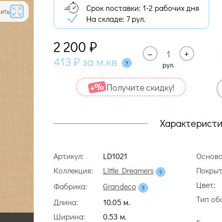
Срок поставки: 1-2 рабочих дня
ить
На складе:
7 рул.
2 200
₽
–
+
413
₽
за м.кв
рул.
Получите cкидку!
Характеристи
Артикул:
LD1021
Основа
Коллекция:
Little Dreamers
Покрыт
Цвет:
Фабрика:
Grandeco
Тип об
Длина:
10.05 м.
Ширина:
0.53 м.