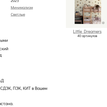
2025
Минимализм
Светлые
Little Dreamers
40 артикулов
ными
ский
д
АД
СДЭК, ПЭК, КИТ в Вашем
хстана.