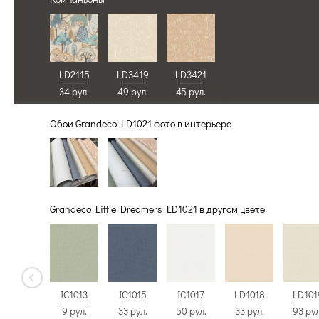
LD2115
LD3419
LD3421
34 рул.
49 рул.
45 рул.
Обои Grandeco LD1021 фото в интерьере
Grandeco Little Dreamers LD1021 в другом цвете
IC1013
IC1015
IC1017
LD1018
LD101
9 рул.
33 рул.
50 рул.
33 рул.
93 рул