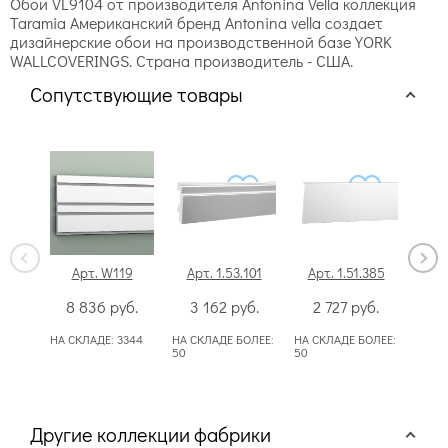
Обои VL9104 от производителя Antonina Vella коллекция
Taramia Американский бренд Antonina vella создает
дизайнерские обои на производственной базе YORK
WALLCOVERINGS. Страна производитель - США.
Сопутствующие товары
Арт. W119
Арт. 1.53.101
Арт. 1.51.385
Ар
8 836
руб.
3 162
руб.
2 727
руб.
2
НА СКЛАДЕ:
3344
НА СКЛАДЕ БОЛЕЕ:
НА СКЛАДЕ БОЛЕЕ:
НА СК
50
50
50
Другие коллекции фабрики