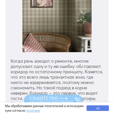
Когда речь заходит о ремонте, многие
допускают одну и ту же ошибку: обставляют
коридор по остаточному принципу. Кажется,
что это всего лишь транзитная зона, где
никто не задерживается, поэтому можно
сэкономить. Но такой подход в корне
неверен. Коридор — это первое, что видят
гости, переступая порог вашей квартиры.
УЗНАЙТЕ ПРО
СКИДКУ И ДОСТАВКУ
Это визитная карточка, которая задает
Мы обрабатываем данные посетителей и используем
настроение с порога. Более того, коридор
ОК
куки согласно
политике