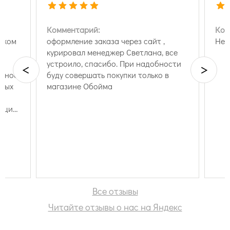
Комментарий:
Ком
ском
оформление заказа через сайт ,
Нет
ь
курировал менеджер Светлана, все
устроило, спасибо. При надобности
<
>
вное,
буду совершать покупки только в
зных
магазине Обойма
о
ация:
вас
рма
тому
,
ммы,
00
Все отзывы
, на
Читайте отзывы о нас на Яндекс
 Обои