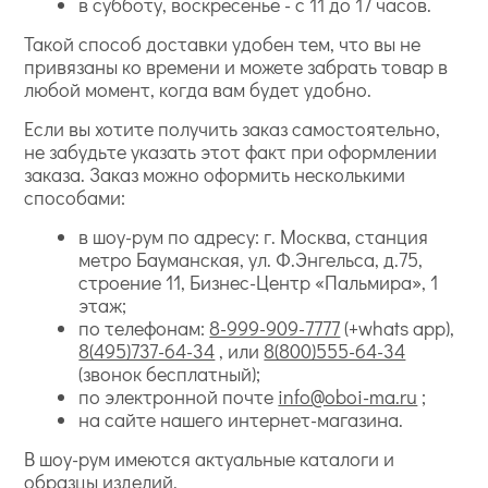
в субботу, воскресенье - с 11 до 17 часов.
Такой способ доставки удобен тем, что вы не
привязаны ко времени и можете забрать товар в
любой момент, когда вам будет удобно.
Если вы хотите получить заказ самостоятельно,
не забудьте указать этот факт при оформлении
заказа. Заказ можно оформить несколькими
способами:
в шоу-рум по адресу: г. Москва, станция
метро Бауманская, ул. Ф.Энгельса, д.75,
строение 11, Бизнес-Центр «Пальмира», 1
этаж;
по телефонам:
8-999-909-7777
(+whats app),
8(495)737-64-34
, или
8(800)555-64-34
(звонок бесплатный);
по электронной почте
info@oboi-ma.ru
;
на сайте нашего интернет-магазина.
В шоу-рум имеются актуальные каталоги и
образцы изделий.