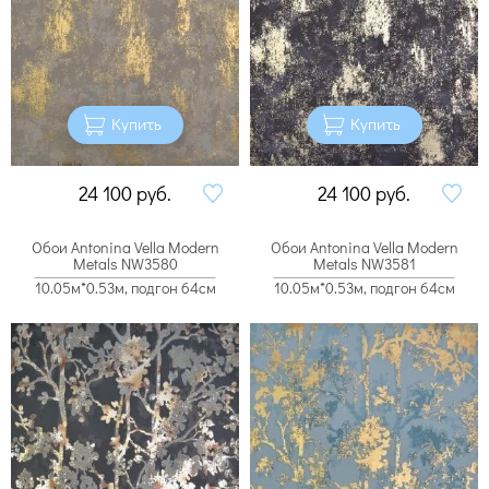
Купить
Купить
24 100
руб.
24 100
руб.
Обои Antonina Vella Modern
Обои Antonina Vella Modern
Metals NW3580
Metals NW3581
10.05м*0.53м, подгон 64см
10.05м*0.53м, подгон 64см