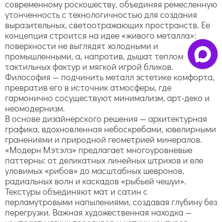
современному роскошеству, объединяя ремесленную
утонченность с технологичностью для создания
выразительных, светоотражающих пространств. Ее
концепция строится на идее «живого металла»:
поверхности не выглядят холодными и
промышленными, а, напротив, дышат теплом
тактильных фактур и мягкой игрой бликов.
Философия — подчинить металл эстетике комфорта,
превратив его в источник атмосферы, где
гармонично сосуществуют минимализм, арт-деко и
неомодернизм.
В основе дизайнерского решения — архитектурная
графика, вдохновленная небоскребами, ювелирными
гранениями и природной геометрией минералов.
«Модерн Мэтэлз» предлагает многоуровневые
паттерны: от деликатных линейных штрихов и еле
уловимых «рибов» до масштабных шевронов,
радиальных волн и каскадов «рыбьей чешуи».
Текстуры объединяют мат и сатин с
перламутровыми напылениями, создавая глубину без
перегрузки. Важная художественная находка —