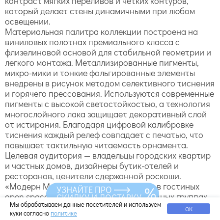
контраст мягких переливов и четких контуров,
который делает стены динамичными при любом
освещении.
Материальная палитра коллекции построена на
виниловых полотнах премиального класса с
флизелиновой основой для стабильной геометрии и
легкого монтажа. Металлизированные пигменты,
микро-мики и тонкие фольгированные элементы
внедрены в рисунок методом селективного тиснения
и горячего прессования. Используются современные
пигменты с высокой светостойкостью, а технология
многослойного лака защищает декоративный слой
от истирания. Благодаря цифровой калибровке
тиснения каждый релеф совпадает с печатью, что
повышает тактильную читаемость орнамента.
Целевая аудитория — владельцы городских квартир
и частных домов, дизайнеры бутик-отелей и
ресторанов, ценители сдержанной роскоши.
«Модерн Мэтэлз» одинаково уместна в гостиных
УЗНАЙТЕ ПРО
open space, кабинетах, спальнях и входных группах,
СКИДКУ И ДОСТАВКУ
Мы обрабатываем данные посетителей и используем
а также в камерных общественных пространствах —
ОК
куки согласно
политике
лаунж-зонах, салонах, премиальных шоу-румах.