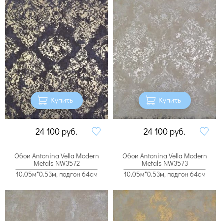
Купить
Купить
24 100
руб.
24 100
руб.
Обои Antonina Vella Modern
Обои Antonina Vella Modern
Metals NW3572
Metals NW3573
10.05м*0.53м, подгон 64см
10.05м*0.53м, подгон 64см