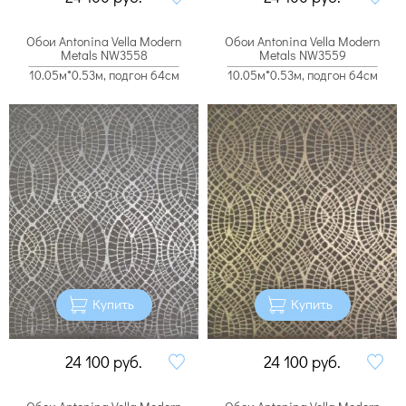
Обои Antonina Vella Modern
Обои Antonina Vella Modern
Metals NW3558
Metals NW3559
10.05м*0.53м, подгон 64см
10.05м*0.53м, подгон 64см
Купить
Купить
24 100
руб.
24 100
руб.