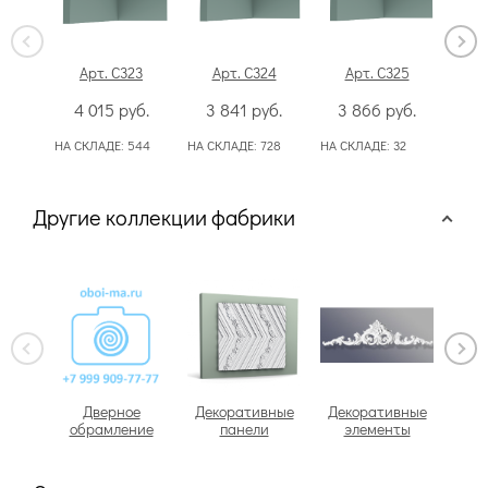
Арт. C323
Арт. C324
Арт. C325
А
4 015
руб.
3 841
руб.
3 866
руб.
7
НА СКЛАДЕ:
544
НА СКЛАДЕ:
728
НА СКЛАДЕ:
32
НА С
Другие коллекции фабрики
Дверное
Декоративные
Декоративные
обрамление
панели
элементы