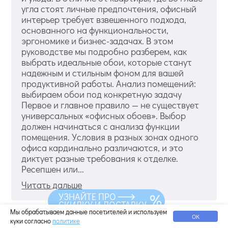
угла стоят личные предпочтения, офисный
интерьер требует взвешенного подхода,
основанного на функциональности,
эргономике и бизнес-задачах. В этом
руководстве мы подробно разберем, как
выбрать идеальные обои, которые станут
надежным и стильным фоном для вашей
продуктивной работы. Анализ помещений:
выбираем обои под конкретную задачу
Первое и главное правило — не существует
универсальных «офисных обоев». Выбор
должен начинаться с анализа функции
помещения. Условия в разных зонах одного
офиса кардинально различаются, и это
диктует разные требования к отделке.
Ресепшен или...
Читать дальше
УЗНАЙТЕ ПРО
СКИДКУ И ДОСТАВКУ
Мы обрабатываем данные посетителей и используем
ОК
Чем отличаются виниловые обои от
куки согласно
политике