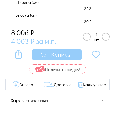
Ширина (cм):
22.2
Высота (cм):
20.2
8 006
₽
–
+
4 003
₽
за м.п.
шт
Купить
Получите cкидку!
Оплата
Доставка
Калькулятор
Характеристики