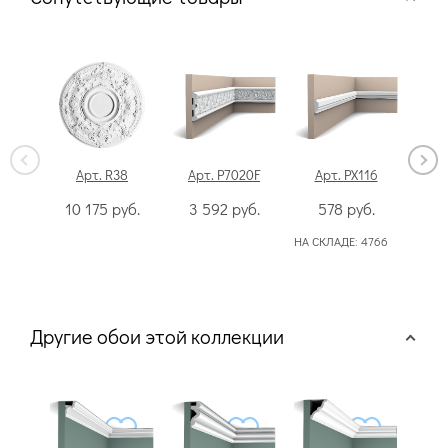
Арт. R38
Арт. P7020F
Арт. PX116
10 175
руб.
3 592
руб.
578
руб.
2
НА СКЛАДЕ:
4766
Другие обои этой коллекции