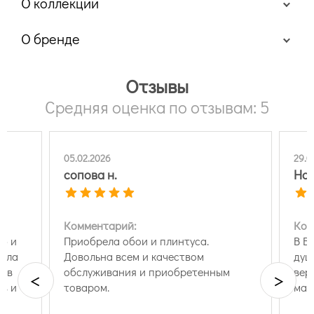
О коллекции
О бренде
Отзывы
Средняя оценка по отзывам: 5
05.02.2026
29.0
сопова н.
На
Комментарий:
Ком
ую и
Приобрела обои и плинтуса.
В В
шила
Довольна всем и качеством
душ
я в
обслуживания и приобретенным
вер
<
>
ев и
товаром.
маг