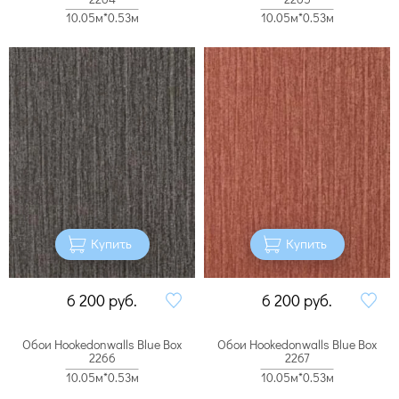
10.05м*0.53м
10.05м*0.53м
Купить
Купить
6 200
руб.
6 200
руб.
Обои Hookedonwalls Blue Box
Обои Hookedonwalls Blue Box
2266
2267
10.05м*0.53м
10.05м*0.53м