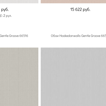
2
руб.
15 622
руб.
2
Е:
рул.
Gentle Groove 66516
Обои Hookedonwalls Gentle Groove 66