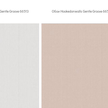
Gentle Groove 66513
Обои Hookedonwalls Gentle Groove 66